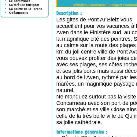
Le port musée
La forêt de Huelgoat
Démarrer l'animation
-
Stopper l'animat
La pointe de la Torche
Océanopolis
Les gites de Pont Ar Bleiz vous
accueillent pour vos vacances à 
Aven dans le Finistère sud, au 
la magnifique cité des peintres. 
au calme sur la route des plages 
km du joli centre ville de Pont Av
vous pouvez profiter des joies de
avec ses plages, ses côtes roch
et ses jolis ports mais aussi déco
au bord de l'Aven, rythmé par les
marées, un magnifique paysage 
naturel.
Ne manquez surtout pas la visite
Concarneau avec son port de pê
son marché et sa ville Close ains
celle de la très belle ville de Qui
sa jolie cathédrale.