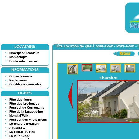
Gîte Location de gite à pont-aven - Pont-aven - D
LOCATAIRE
Inscription locataire
Mon compte
Recherche avancée
INFORMATIONS
Contactez-nous
chambre
Partenaires
Conditions générales
FICHES
Fête des fleurs
Fête des brodeuses
Festival de Cornouaille
Fête de la langoustine
Mondial'Folk
Festival des Filets Bleus
Le phare d'Eckmühl
Aquashow
La Pointe du Raz
La ville Close