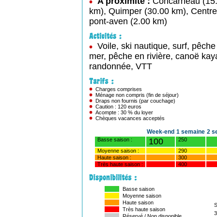
A proximité :
Concarneau (15
km), Quimper (30.00 km), Centre
pont-aven (2.00 km)
Voile, ski nautique, surf, pêche
mer, pêche en rivière, canoë kay
randonnée, VTT
Charges comprises
Ménage non compris (fin de séjour)
Draps non fournis (par couchage)
Caution : 120 euros
Acompte : 30 % du loyer
Chèques vacances acceptés
Week-end
1 semaine
2 s
Basse saison :
100
250
Moyenne saison :
290
Haute saison :
300
Très haute saison :
400
Basse saison
Moyenne saison
Haute saison
Très haute saison
3
Réservé / Non disponible