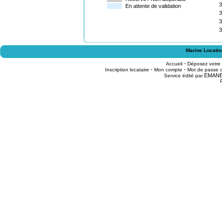
3
En attente de validation
3
3
3
Marine Locatio
-
Accueil
Déposez votre
-
-
Inscription locataire
Mon compte
Mot de passe o
EMAN
Service édité par