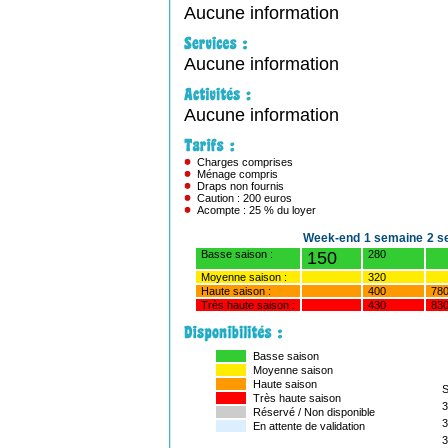
Aucune information
Aucune information
Aucune information
Charges comprises
Ménage compris
Draps non fournis
Caution : 200 euros
Acompte : 25 % du loyer
Week-end
1 semaine
2 s
Basse saison :
150
280
Moyenne saison :
320
Haute saison :
400
78
Très haute saison :
430
83
Basse saison
Moyenne saison
Haute saison
Très haute saison
3
Réservé / Non disponible
3
En attente de validation
3