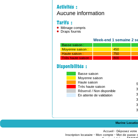
Aucune information
Ménage compris
Draps fournis
Week-end
1 semaine
2 s
Basse saison :
Moyenne saison :
450
Haute saison :
750
Très haute saison :
800
Basse saison
Moyenne saison
Haute saison
Très haute saison
3
Réservé / Non disponible
3
En attente de validation
3
3
3
Marine Locatio
-
Accueil
Déposez votre
-
-
Inscription locataire
Mon compte
Mot de passe o