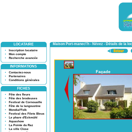
Maison Port-manec\'h - Névez - Détails de la lo
LOCATAIRE
Inscription locataire
Mon compte
Recherche avancée
INFORMATIONS
Façade
Contactez-nous
Partenaires
Conditions générales
FICHES
Fête des fleurs
Fête des brodeuses
Festival de Cornouaille
Fête de la langoustine
Mondial'Folk
Festival des Filets Bleus
Le phare d'Eckmühl
Aquashow
La Pointe du Raz
La ville Close