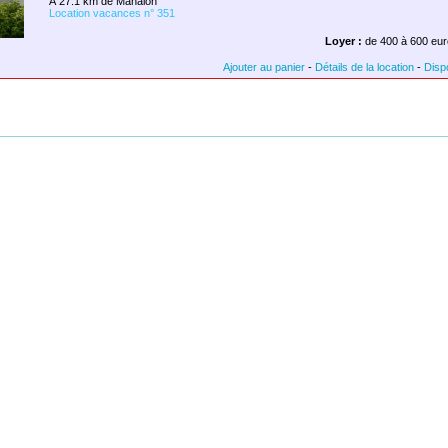
À 27.1 km de Mahalon
Location vacances n° 351
Loyer :
de 400 à 600 eur
Ajouter au panier
-
Détails de la location
-
Dispo