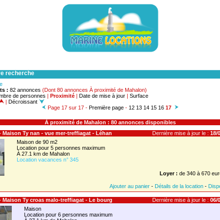
re recherche
he
ts :
82 annonces
(Dont 80 annonces À proximité de Mahalon)
mbre de personnes
|
Proximité
|
Date de mise à jour
|
Surface
|
Décroissant
Page 17 sur 17 -
Première page
-
12
13
14
15
16
17
À proximité de Mahalon : 80 annonces disponibles
 - Maison Ty nan - vue mer-treffiagat - Léhan
Dernière mise à jour le :
18/0
Maison de 90 m2
Location pour 5 personnes maximum
À 27.1 km de Mahalon
Location vacances n° 345
Loyer :
de 340 à 670 eur
Ajouter au panier
-
Détails de la location
-
Dispo
 - Maison Ty croas malo-treffiagat - Le bourg
Dernière mise à jour le :
06/0
Maison
Location pour 6 personnes maximum