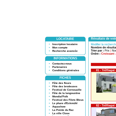
Résultats de vot
LOCATAIRE
Inscription locataire
Modifier la recherc
Nombre de résulta
Mon compte
Trier par :
Prix
|
No
Recherche avancée
Ordre :
Croissant
INFORMATIONS
Contactez-nous
Partenaires
81 - Tréffiagat
Conditions générales
FICHES
Fête des fleurs
Fête des brodeuses
Festival de Cornouaille
Fête de la langoustine
Mondial'Folk
Festival des Filets Bleus
Le phare d'Eckmühl
82 - Tréffiagat
Aquashow
La Pointe du Raz
La ville Close