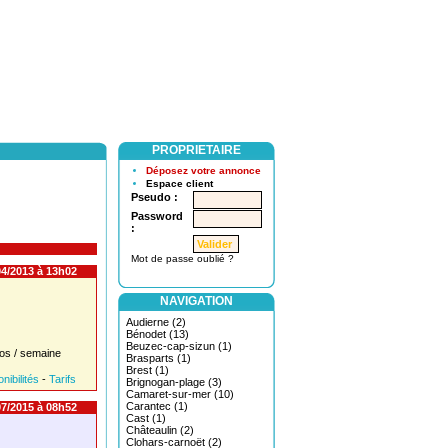
PROPRIETAIRE
Déposez votre annonce
Espace client
Pseudo :
Password
:
Mot de passe oublié ?
4/2013 à 13h02
NAVIGATION
Audierne (2)
Bénodet (13)
Beuzec-cap-sizun (1)
os / semaine
Brasparts (1)
Brest (1)
nibilités
-
Tarifs
Brignogan-plage (3)
Camaret-sur-mer (10)
Carantec (1)
7/2015 à 08h52
Cast (1)
Châteaulin (2)
Clohars-carnoët (2)