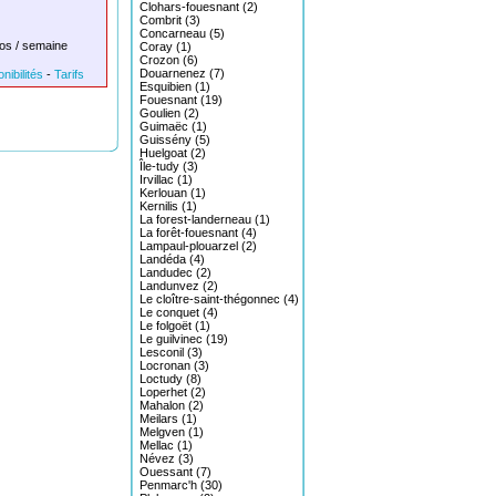
Clohars-fouesnant (2)
Combrit (3)
Concarneau (5)
os / semaine
Coray (1)
Crozon (6)
Douarnenez (7)
nibilités
-
Tarifs
Esquibien (1)
Fouesnant (19)
Goulien (2)
Guimaëc (1)
Guissény (5)
Huelgoat (2)
Île-tudy (3)
Irvillac (1)
Kerlouan (1)
Kernilis (1)
La forest-landerneau (1)
La forêt-fouesnant (4)
Lampaul-plouarzel (2)
Landéda (4)
Landudec (2)
Landunvez (2)
Le cloître-saint-thégonnec (4)
Le conquet (4)
Le folgoët (1)
Le guilvinec (19)
Lesconil (3)
Locronan (3)
Loctudy (8)
Loperhet (2)
Mahalon (2)
Meilars (1)
Melgven (1)
Mellac (1)
Névez (3)
Ouessant (7)
Penmarc'h (30)