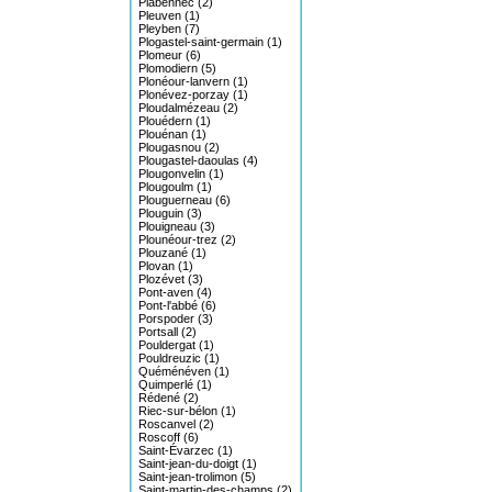
Plabennec (2)
Pleuven (1)
Pleyben (7)
Plogastel-saint-germain (1)
Plomeur (6)
Plomodiern (5)
Plonéour-lanvern (1)
Plonévez-porzay (1)
Ploudalmézeau (2)
Plouédern (1)
Plouénan (1)
Plougasnou (2)
Plougastel-daoulas (4)
Plougonvelin (1)
Plougoulm (1)
Plouguerneau (6)
Plouguin (3)
Plouigneau (3)
Plounéour-trez (2)
Plouzané (1)
Plovan (1)
Plozévet (3)
Pont-aven (4)
Pont-l'abbé (6)
Porspoder (3)
Portsall (2)
Pouldergat (1)
Pouldreuzic (1)
Quéménéven (1)
Quimperlé (1)
Rédené (2)
Riec-sur-bélon (1)
Roscanvel (2)
Roscoff (6)
Saint-Évarzec (1)
Saint-jean-du-doigt (1)
Saint-jean-trolimon (5)
Saint-martin-des-champs (2)