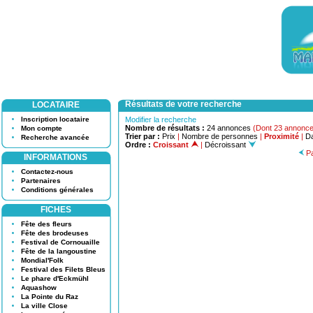
Résultats de votre recherche
LOCATAIRE
Inscription locataire
Modifier la recherche
Nombre de résultats :
24 annonces
(Dont 23 annonce
Mon compte
Trier par :
Prix
|
Nombre de personnes
|
Proximité
|
Da
Recherche avancée
Ordre :
Croissant
|
Décroissant
Pa
INFORMATIONS
Contactez-nous
Partenaires
Conditions générales
FICHES
Fête des fleurs
Fête des brodeuses
Festival de Cornouaille
Fête de la langoustine
Mondial'Folk
Festival des Filets Bleus
Le phare d'Eckmühl
Aquashow
La Pointe du Raz
La ville Close