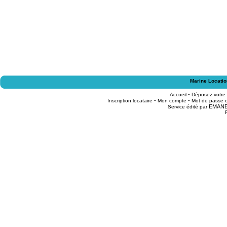
Marine Locatio
-
Accueil
Déposez votre
-
-
Inscription locataire
Mon compte
Mot de passe o
EMAN
Service édité par