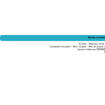
Marine Locatio
-
Accueil
Déposez votre
-
-
Inscription locataire
Mon compte
Mot de passe o
EMAN
Service édité par