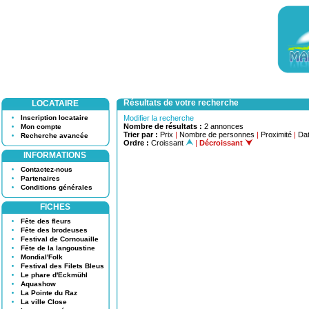
Résultats de votre recherche
LOCATAIRE
Inscription locataire
Modifier la recherche
Nombre de résultats :
2 annonces
Mon compte
Trier par :
Prix
|
Nombre de personnes
|
Proximité
|
Dat
Recherche avancée
Ordre :
Croissant
|
Décroissant
INFORMATIONS
Contactez-nous
Partenaires
Conditions générales
FICHES
Fête des fleurs
Fête des brodeuses
Festival de Cornouaille
Fête de la langoustine
Mondial'Folk
Festival des Filets Bleus
Le phare d'Eckmühl
Aquashow
La Pointe du Raz
La ville Close