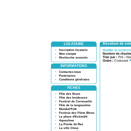
Résultats de vot
LOCATAIRE
Inscription locataire
Modifier la recherc
Nombre de résulta
Mon compte
Trier par :
Prix
|
No
Recherche avancée
Ordre :
Croissant
INFORMATIONS
Contactez-nous
Partenaires
Conditions générales
FICHES
Fête des fleurs
Fête des brodeuses
Festival de Cornouaille
Fête de la langoustine
Mondial'Folk
Festival des Filets Bleus
Le phare d'Eckmühl
Aquashow
La Pointe du Raz
La ville Close