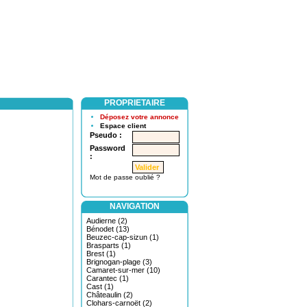
PROPRIETAIRE
Déposez votre annonce
Espace client
Pseudo :
Password
:
Mot de passe oublié ?
NAVIGATION
Audierne (2)
Bénodet (13)
Beuzec-cap-sizun (1)
Brasparts (1)
Brest (1)
Brignogan-plage (3)
Camaret-sur-mer (10)
Carantec (1)
Cast (1)
Châteaulin (2)
Clohars-carnoët (2)