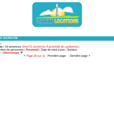
re recherche
he
ts :
53 annonces
(Dont 51 annonces À proximité de Landunvez)
mbre de personnes
|
Proximité
|
Date de mise à jour
|
Surface
|
Décroissant
Page 28 sur 11 -
Première page
- -
Dernière page