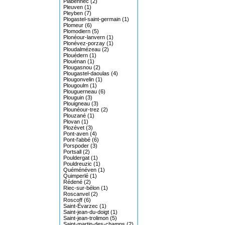
Plabennec (2)
Pleuven (1)
Pleyben (7)
Plogastel-saint-germain (1)
Plomeur (6)
Plomodiern (5)
Plonéour-lanvern (1)
Plonévez-porzay (1)
Ploudalmézeau (2)
Plouédern (1)
Plouénan (1)
Plougasnou (2)
Plougastel-daoulas (4)
Plougonvelin (1)
Plougoulm (1)
Plouguerneau (6)
Plouguin (3)
Plouigneau (3)
Plounéour-trez (2)
Plouzané (1)
Plovan (1)
Plozévet (3)
Pont-aven (4)
Pont-l'abbé (6)
Porspoder (3)
Portsall (2)
Pouldergat (1)
Pouldreuzic (1)
Quéménéven (1)
Quimperlé (1)
Rédené (2)
Riec-sur-bélon (1)
Roscanvel (2)
Roscoff (6)
Saint-Évarzec (1)
Saint-jean-du-doigt (1)
Saint-jean-trolimon (5)
Saint-martin-des-champs (2)