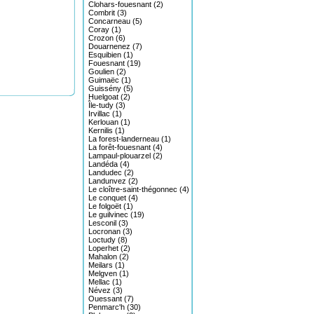
Clohars-fouesnant (2)
Combrit (3)
Concarneau (5)
Coray (1)
Crozon (6)
Douarnenez (7)
Esquibien (1)
Fouesnant (19)
Goulien (2)
Guimaëc (1)
Guissény (5)
Huelgoat (2)
Île-tudy (3)
Irvillac (1)
Kerlouan (1)
Kernilis (1)
La forest-landerneau (1)
La forêt-fouesnant (4)
Lampaul-plouarzel (2)
Landéda (4)
Landudec (2)
Landunvez (2)
Le cloître-saint-thégonnec (4)
Le conquet (4)
Le folgoët (1)
Le guilvinec (19)
Lesconil (3)
Locronan (3)
Loctudy (8)
Loperhet (2)
Mahalon (2)
Meilars (1)
Melgven (1)
Mellac (1)
Névez (3)
Ouessant (7)
Penmarc'h (30)