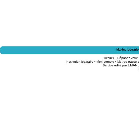
Marine Locatio
-
Accueil
Déposez votre
-
-
Inscription locataire
Mon compte
Mot de passe o
EMAN
Service édité par