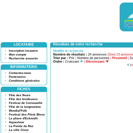
Résultats de votre recherche
LOCATAIRE
Inscription locataire
Modifier la recherche
Nombre de résultats :
24 annonces
(Dont 23 annonce
Mon compte
Trier par :
Prix
|
Nombre de personnes
|
Proximité
|
Da
Recherche avancée
Ordre :
Croissant
|
Décroissant
Pa
INFORMATIONS
Contactez-nous
Partenaires
Conditions générales
FICHES
Fête des fleurs
Fête des brodeuses
Festival de Cornouaille
Fête de la langoustine
Mondial'Folk
Festival des Filets Bleus
Le phare d'Eckmühl
Aquashow
La Pointe du Raz
La ville Close