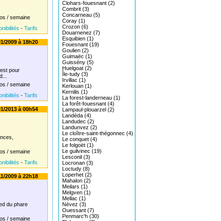
Clohars-fouesnant (2)
Combrit (3)
Concarneau (5)
os / semaine
Coray (1)
Crozon (6)
nibilités
-
Tarifs
Douarnenez (7)
Esquibien (1)
1/2009 à 18h20
Fouesnant (19)
Goulien (2)
Guimaëc (1)
Guissény (5)
Huelgoat (2)
uest pour
Île-tudy (3)
...
Irvillac (1)
os / semaine
Kerlouan (1)
Kernilis (1)
nibilités
-
Tarifs
La forest-landerneau (1)
La forêt-fouesnant (4)
1/2013 à 00h54
Lampaul-plouarzel (2)
Landéda (4)
Landudec (2)
Landunvez (2)
Le cloître-saint-thégonnec (4)
ances,
Le conquet (4)
Le folgoët (1)
Le guilvinec (19)
os / semaine
Lesconil (3)
nibilités
-
Tarifs
Locronan (3)
Loctudy (8)
Loperhet (2)
1/2009 à 22h18
Mahalon (2)
Meilars (1)
Melgven (1)
Mellac (1)
ied du phare
Névez (3)
Ouessant (7)
Penmarc'h (30)
os / semaine