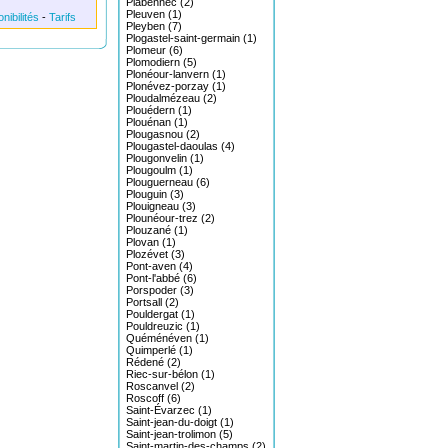
Plabennec (2)
Pleuven (1)
nibilités
-
Tarifs
Pleyben (7)
Plogastel-saint-germain (1)
Plomeur (6)
Plomodiern (5)
Plonéour-lanvern (1)
Plonévez-porzay (1)
Ploudalmézeau (2)
Plouédern (1)
Plouénan (1)
Plougasnou (2)
Plougastel-daoulas (4)
Plougonvelin (1)
Plougoulm (1)
Plouguerneau (6)
Plouguin (3)
Plouigneau (3)
Plounéour-trez (2)
Plouzané (1)
Plovan (1)
Plozévet (3)
Pont-aven (4)
Pont-l'abbé (6)
Porspoder (3)
Portsall (2)
Pouldergat (1)
Pouldreuzic (1)
Quéménéven (1)
Quimperlé (1)
Rédené (2)
Riec-sur-bélon (1)
Roscanvel (2)
Roscoff (6)
Saint-Évarzec (1)
Saint-jean-du-doigt (1)
Saint-jean-trolimon (5)
Saint-martin-des-champs (2)