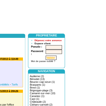
PROPRIETAIRE
Déposez votre annonce
Espace client
Pseudo :
Password
:
7/2013 à 11h49
Mot de passe oublié ?
NAVIGATION
Audierne (2)
Bénodet (13)
Beuzec-cap-sizun (1)
nibilités
-
Tarifs
Brasparts (1)
Brest (1)
Brignogan-plage (3)
1/2013 à 20h26
Camaret-sur-mer (10)
Carantec (1)
Cast (1)
Châteaulin (2)
par l'office
Clohars-carnoët (2)