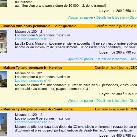
du tourisme
au milieu d'un grand parc clôturé de 10 000 m2, donc tranquill...
Loyer :
de 260 à 650 eur
Ajouter au panier
-
Détails de la location
-
Dispo
 - Maison Villa doris-penmarc-h - Saint-guenole
Dernière mise à jour le :
29/0
Maison de 100 m2
Location pour 5 personnes maximum
Location vacances n° 72
La villa Doris Maison mitoyenne en pierre accueillant 5 personnes, orientée sud-o
bénéficier au maximum de l’ensoleillement. Elle possède trois chambres, une salle d
Loyer :
de 260 à 790 eur
Ajouter au panier
-
Détails de la location
-
Dispo
 - Maison Ty land-penmarc-h - Kerellec
Dernière mise à jour le :
25/0
Maison de 110 m2
Location pour 6 personnes maximum
Location vacances n° 44
Maison de caractère indépendante 110 m2 de plain-pied, 6 personnes, 2 clés vac
confortable, au calme, mer, plages, commerces à 1 km.
Loyer :
de 380 à 615 eur
Ajouter au panier
-
Détails de la location
-
Dispo
 - Maison Ty san per-penmarc-h - Saint-pierre
Dernière mise à jour le :
27/1
Maison de 120 m2
Location pour 6 personnes maximum
Location vacances n° 270
Maison de pêcheur datant du début du XX ème siècle entièrement restaurée, au p
d'Eckmühl et près du petit port authentique de Saint- Pierre. Amoureux de la pier...
Loyer :
de 400 à 750 eur