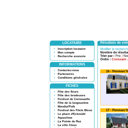
Résultats de vot
LOCATAIRE
Inscription locataire
Modifier la recherc
Nombre de résulta
Mon compte
Trier par :
Prix
|
No
Recherche avancée
Ordre :
Croissant
INFORMATIONS
Contactez-nous
16 - Penmarc'h
Partenaires
Conditions générales
FICHES
Fête des fleurs
Fête des brodeuses
Festival de Cornouaille
Fête de la langoustine
Mondial'Folk
17 - Penmarc'
Festival des Filets Bleus
Le phare d'Eckmühl
Aquashow
La Pointe du Raz
La ville Close