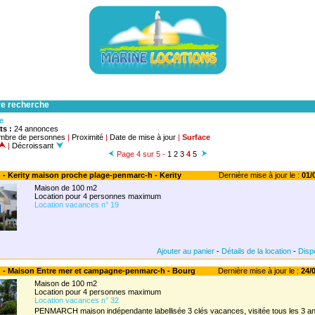
re recherche
he
ts :
24 annonces
mbre de personnes
|
Proximité
|
Date de mise à jour
|
Surface
|
Décroissant
Page 4 sur 5 -
1
2
3
4
5
 - Kerity maison proche plage-penmarc-h - Kerity
Dernière mise à jour le :
01/0
Maison de 100 m2
Location pour 4 personnes maximum
Location vacances n° 19
Ajouter au panier
-
Détails de la location
-
Dispo
h - Maison Entre mer et campagne-penmarc-h - Bourg
Dernière mise à jour le :
24/0
Maison de 100 m2
Location pour 4 personnes maximum
Location vacances n° 32
PENMARCH maison indépendante labellisée 3 clés vacances, visitée tous les 3 ans 