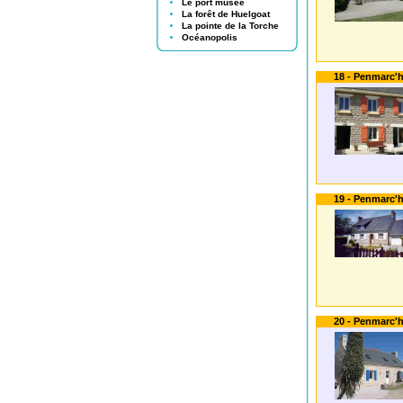
Le port musée
La forêt de Huelgoat
La pointe de la Torche
Océanopolis
18 - Penmarc'h
19 - Penmarc'h
20 - Penmarc'h