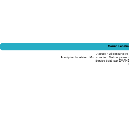
Marine Locatio
-
Accueil
Déposez votre
-
-
Inscription locataire
Mon compte
Mot de passe o
EMAN
Service édité par