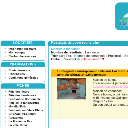
Résultats de votre recherche
LOCATAIRE
Inscription locataire
Modifier la recherche
Nombre de résultats :
1 annonce
Mon compte
Trier par :
Prix
|
Nombre de personnes
|
Proximité
|
Dat
Recherche avancée
Ordre :
Croissant
|
Décroissant
INFORMATIONS
Contactez-nous
1 - Plogastel-saint-germain - Maison Location s
Partenaires
germain-plogastel-saint-germain
Conditions générales
Maison de 80 m2
Location pour 4 person
FICHES
Location vacances n° 10
Maison de vacances
Fête des fleurs
Centre bourg, proximité
Fête des brodeuses
A 15 minutes de Quimper,
Festival de Cornouaille
Plage à 12 km
Fête de la langoustine
Un bon pied à terre pou...
Mondial'Folk
Festival des Filets Bleus
Le phare d'Eckmühl
Aquashow
La Pointe du Raz
La ville Close