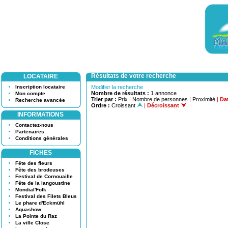
Résultats de votre recherche
LOCATAIRE
Inscription locataire
Modifier la recherche
Nombre de résultats :
1 annonce
Mon compte
Trier par :
Prix
|
Nombre de personnes
|
Proximité
|
Dat
Recherche avancée
Ordre :
Croissant
|
Décroissant
INFORMATIONS
Contactez-nous
Partenaires
Conditions générales
FICHES
Fête des fleurs
Fête des brodeuses
Festival de Cornouaille
Fête de la langoustine
Mondial'Folk
Festival des Filets Bleus
Le phare d'Eckmühl
Aquashow
La Pointe du Raz
La ville Close