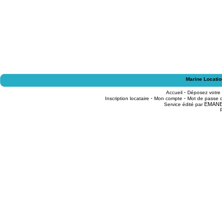
Marine Locatio
-
Accueil
Déposez votre
-
-
Inscription locataire
Mon compte
Mot de passe o
EMAN
Service édité par