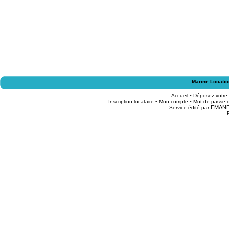
Marine Locatio
-
Accueil
Déposez votre
-
-
Inscription locataire
Mon compte
Mot de passe o
EMAN
Service édité par