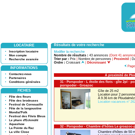
Résultats de votre recherche
LOCATAIRE
Inscription locataire
Modifier la recherche
Nombre de résultats :
43 annonces
(Dont 41 annonce
Mon compte
Trier par :
Prix
|
Nombre de personnes
|
Proximité
|
Da
Recherche avancée
Ordre :
Croissant
|
Décroissant
Page 
INFORMATIONS
Contactez-nous
À proximité de Pl
Partenaires
31 - Porspoder - L étoile des flots - gîte 2pl - 
Conditions générales
porspoder - Groazoc
FICHES
Gîte de 25 m2
Location pour 2 person
Fête des fleurs
À 9.36 km de Ploudalmé
Fête des brodeuses
Location vacances n° 26
Festival de Cornouaille
Fête de la langoustine
Mondial'Folk
Festival des Filets Bleus
Le phare d'Eckmühl
Aquashow
32 - Porspoder - Chambre d'hôtes Le groazoc-
La Pointe du Raz
Chambre d'hôtes de 50 
La ville Close