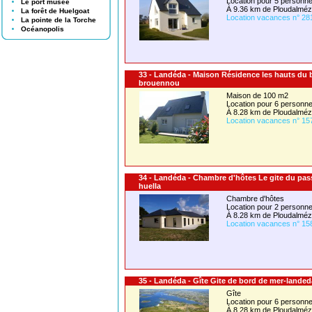
Location pour 5 person
Le port musée
À 9.36 km de Ploudalmé
La forêt de Huelgoat
Location vacances n° 28
La pointe de la Torche
Océanopolis
33 - Landéda - Maison Résidence les hauts du
brouennou
Maison de 100 m2
Location pour 6 person
À 8.28 km de Ploudalmé
Location vacances n° 15
34 - Landéda - Chambre d'hôtes Le gite du pas
huella
Chambre d'hôtes
Location pour 2 person
À 8.28 km de Ploudalmé
Location vacances n° 15
35 - Landéda - Gîte Gite de bord de mer-landed
Gîte
Location pour 6 person
À 8.28 km de Ploudalmé