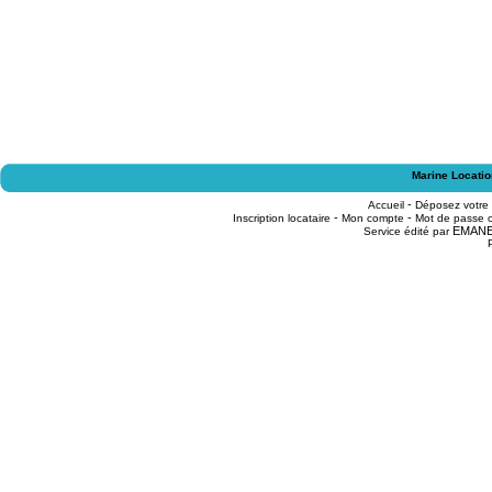
Marine Locatio
-
Accueil
Déposez votre
-
-
Inscription locataire
Mon compte
Mot de passe o
EMAN
Service édité par