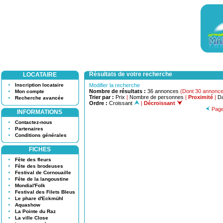
Résultats de votre recherche
LOCATAIRE
Inscription locataire
Modifier la recherche
Nombre de résultats :
36 annonces
(Dont 30 annonce
Mon compte
Trier par :
Prix
|
Nombre de personnes
|
Proximité
|
Da
Recherche avancée
Ordre :
Croissant
|
Décroissant
Page
INFORMATIONS
Contactez-nous
Partenaires
Conditions générales
FICHES
Fête des fleurs
Fête des brodeuses
Festival de Cornouaille
Fête de la langoustine
Mondial'Folk
Festival des Filets Bleus
Le phare d'Eckmühl
Aquashow
La Pointe du Raz
La ville Close