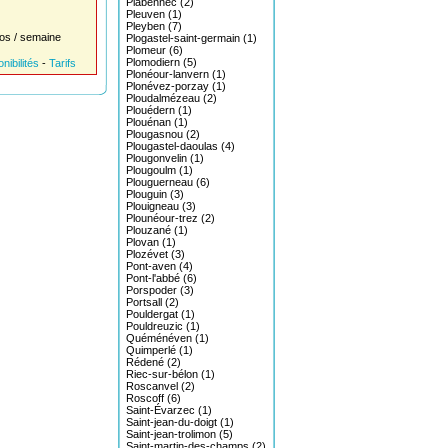
Plabennec (2)
Pleuven (1)
Pleyben (7)
os / semaine
Plogastel-saint-germain (1)
Plomeur (6)
Plomodiern (5)
nibilités
-
Tarifs
Plonéour-lanvern (1)
Plonévez-porzay (1)
Ploudalmézeau (2)
Plouédern (1)
Plouénan (1)
Plougasnou (2)
Plougastel-daoulas (4)
Plougonvelin (1)
Plougoulm (1)
Plouguerneau (6)
Plouguin (3)
Plouigneau (3)
Plounéour-trez (2)
Plouzané (1)
Plovan (1)
Plozévet (3)
Pont-aven (4)
Pont-l'abbé (6)
Porspoder (3)
Portsall (2)
Pouldergat (1)
Pouldreuzic (1)
Quéménéven (1)
Quimperlé (1)
Rédené (2)
Riec-sur-bélon (1)
Roscanvel (2)
Roscoff (6)
Saint-Évarzec (1)
Saint-jean-du-doigt (1)
Saint-jean-trolimon (5)
Saint-martin-des-champs (2)