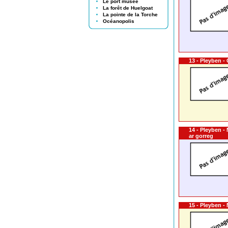
Le port musée
La forêt de Huelgoat
La pointe de la Torche
Océanopolis
13 - Pleyben -
14 - Pleyben -
ar gorreg
15 - Pleyben -