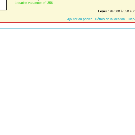
Location vacances n° 356
Loyer :
de 380 à 550 eur
Ajouter au panier
-
Détails de la location
-
Dispo