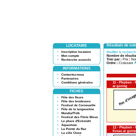
Résultats de vot
LOCATAIRE
Inscription locataire
Modifier la recherc
Nombre de résulta
Mon compte
Trier par :
Prix
|
No
Recherche avancée
Ordre :
Croissant
INFORMATIONS
Contactez-nous
Partenaires
11 - Pleyben -
Conditions générales
ar gorreg
FICHES
Fête des fleurs
Fête des brodeuses
Festival de Cornouaille
Fête de la langoustine
Mondial'Folk
Festival des Filets Bleus
Le phare d'Eckmühl
Aquashow
12 - Pleyben -
La Pointe du Raz
Kroas ar gorre
La ville Close