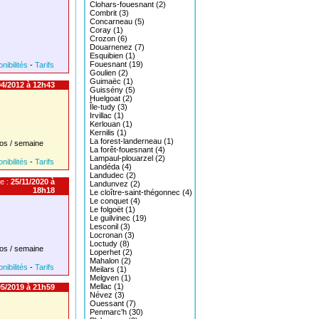
Clohars-fouesnant (2)
Combrit (3)
Concarneau (5)
Coray (1)
Crozon (6)
Douarnenez (7)
Esquibien (1)
Fouesnant (19)
nibilités
-
Tarifs
Goulien (2)
Guimaëc (1)
4/2012 à 12h43
Guissény (5)
Huelgoat (2)
Île-tudy (3)
Irvillac (1)
Kerlouan (1)
Kernilis (1)
La forest-landerneau (1)
os / semaine
La forêt-fouesnant (4)
Lampaul-plouarzel (2)
nibilités
-
Tarifs
Landéda (4)
Landudec (2)
e :
25/11/2020 à
Landunvez (2)
18h18
Le cloître-saint-thégonnec (4)
Le conquet (4)
Le folgoët (1)
Le guilvinec (19)
Lesconil (3)
Locronan (3)
Loctudy (8)
os / semaine
Loperhet (2)
Mahalon (2)
nibilités
-
Tarifs
Meilars (1)
Melgven (1)
Mellac (1)
5/2019 à 21h59
Névez (3)
Ouessant (7)
Penmarc'h (30)