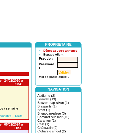
PROPRIETAIRE
Déposez votre annonce
Espace client
Pseudo :
Password
:
Mot de passe oublié ?
e :
24/02/2020 à
09h41
NAVIGATION
Audierne (2)
Bénodet (13)
Beuzec-cap-sizun (1)
Brasparts (1)
os / semaine
Brest (1)
Brignogan-plage (3)
nibilités
-
Tarifs
Camaret-sur-mer (10)
Carantec (1)
Cast (1)
e :
05/01/2024 à
Châteaulin (2)
11h31
Clohars-carnoët (2)