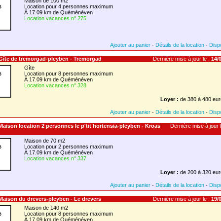
Maison de 100 m2
Location pour 4 personnes maximum
À 17.09 km de Quéménéven
Location vacances n° 275
Ajouter au panier
-
Détails de la location
-
Dispo
 Gîte de tremorgad-pleyben - Tremorgad
Dernière mise à jour le :
14/0
Gîte
Location pour 8 personnes maximum
À 17.09 km de Quéménéven
Location vacances n° 328
Loyer :
de 380 à 480 eur
Ajouter au panier
-
Détails de la location
-
Dispo
 Maison location 2 personnes le p'tit hortensia-pleyben - Kroas
Dernière mise à jour l
Maison de 70 m2
Location pour 2 personnes maximum
À 17.09 km de Quéménéven
Location vacances n° 337
Loyer :
de 200 à 320 eur
Ajouter au panier
-
Détails de la location
-
Dispo
 Maison du drevers-pleyben - Le drevers
Dernière mise à jour le :
19/0
Maison de 140 m2
Location pour 8 personnes maximum
À 17.09 km de Quéménéven