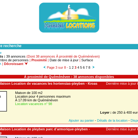
re recherche
he
ts :
39 annonces
(Dont 38 annonces À proximité de Quéménéven)
mbre de personnes
|
Proximité
|
Date de mise à jour
|
Surface
|
Décroissant
Page 3 sur 8 -
1
2
3
4
5
6
7
8
À proximité de Quéménéven : 38 annonces disponibles
 Maison Location de vacances les hortensias-pleyben - Kroas
Dernière mise à jour l
Maison de 100 m2
Location pour 4 personnes maximum
À 17.09 km de Quéménéven
Location vacances n° 98
Loyer :
de 250 à 400 eur
Ajouter au panier
-
Détails de la location
-
Dispo
 Maison Location de pleyben parc d'armorique-pleyben -
Dernière mise à jour l
g