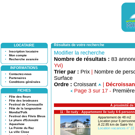
Résultats de votre recherche
LOCATAIRE
Inscription locataire
Modifier la recherche
Mon compte
Nombre de résultats :
83 annon
Recherche avancée
Yvi)
INFORMATIONS
Trier par :
Prix
|
Nombre de pers
Contactez-nous
Surface
Partenaires
Conditions générales
Ordre :
Croissant
|
Décroissan
Page 3 sur 17 -
Première
FICHES
Fête des fleurs
Fête des brodeuses
Festival de Cornouaille
À proximité de 
Fête de la langoustine
11 - Île-tudy - Appartement Ile tudy 4-6 personn
Mondial'Folk
Festival des Filets Bleus
Appartement de 48 m2
Le phare d'Eckmühl
Location pour 6 person
Aquashow
À 22.85 km de Saint-Yvi
La Pointe du Raz
Location vacances n° 22
La ville Close