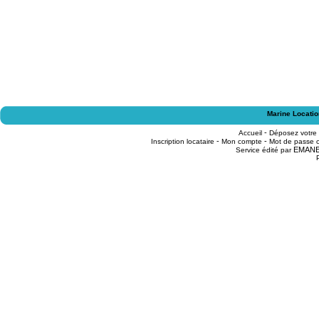
Marine Locatio
-
Accueil
Déposez votre
-
-
Inscription locataire
Mon compte
Mot de passe o
EMAN
Service édité par