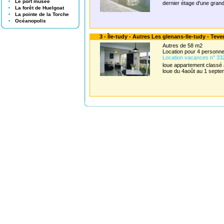
Le port musée
dernier étage d'une gran
La forêt de Huelgoat
La pointe de la Torche
Océanopolis
3 - Île-tudy - Autres Les glenans-Ile-tudy - Teve
Autres de 58 m2
Location pour 4 personn
Location vacances n° 33
loue appartement classé a
loue du 4août au 1 sept