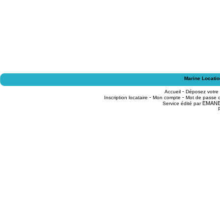
Marine Locatio
-
Accueil
Déposez votre
-
-
Inscription locataire
Mon compte
Mot de passe o
EMAN
Service édité par