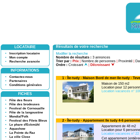
Résultats de votre recherche
LOCATAIRE
Inscription locataire
Modifier la recherche
Nombre de résultats :
3 annonces
Mon compte
Trier par :
Prix
|
Nombre de personnes
|
Proximité
|
Dat
Recherche avancée
Ordre :
Croissant
|
Décroissant
INFORMATIONS
Contactez-nous
1 - Île-tudy - Maison Bord de mer-Ile-tudy - Tev
Partenaires
Maison de 150 m2
Conditions générales
Location pour 12 perso
Location vacances n° 10
FICHES
Fête des fleurs
Fête des brodeuses
Festival de Cornouaille
Fête de la langoustine
Mondial'Folk
2 - Île-tudy - Appartement Ile tudy 4-6 personne
Festival des Filets Bleus
Le phare d'Eckmühl
Appartement de 48 m2
Aquashow
Location pour 6 person
La Pointe du Raz
Location vacances n° 22
La ville Close
Cet appartement (entièrem