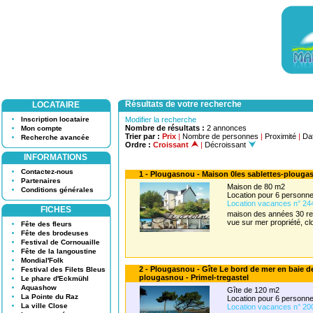
Résultats de votre recherche
LOCATAIRE
Inscription locataire
Modifier la recherche
Nombre de résultats :
2 annonces
Mon compte
Trier par :
Prix
|
Nombre de personnes
|
Proximité
|
Dat
Recherche avancée
Ordre :
Croissant
|
Décroissant
INFORMATIONS
Contactez-nous
1 - Plougasnou - Maison 0les sablettes-plouga
Partenaires
Maison de 80 m2
Conditions générales
Location pour 6 person
Location vacances n° 24
FICHES
maison des années 30 ref
vue sur mer propriété, c
Fête des fleurs
Fête des brodeuses
Festival de Cornouaille
Fête de la langoustine
Mondial'Folk
2 - Plougasnou - Gîte Le bord de mer en baie 
Festival des Filets Bleus
plougasnou - Primel-tregastel
Le phare d'Eckmühl
Aquashow
Gîte de 120 m2
La Pointe du Raz
Location pour 6 personn
La ville Close
Location vacances n° 20