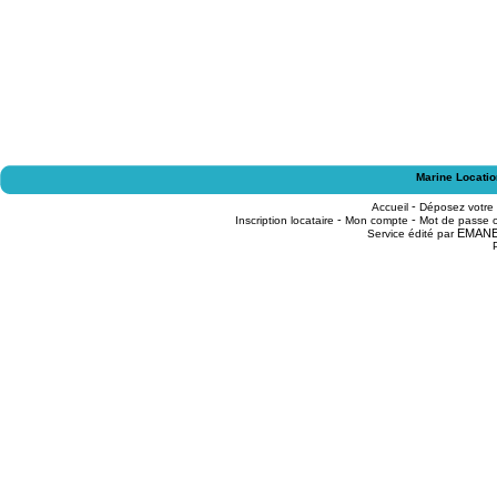
Marine Locatio
-
Accueil
Déposez votre
-
-
Inscription locataire
Mon compte
Mot de passe o
EMAN
Service édité par