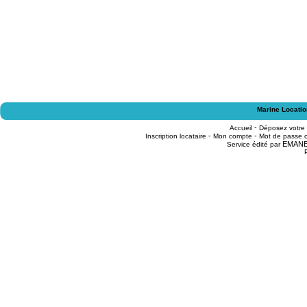
Marine Locatio
-
Accueil
Déposez votre
-
-
Inscription locataire
Mon compte
Mot de passe o
EMAN
Service édité par