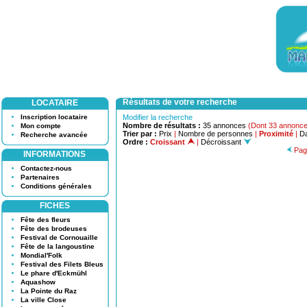
Résultats de votre recherche
LOCATAIRE
Inscription locataire
Modifier la recherche
Nombre de résultats :
35 annonces
(Dont 33 annonce
Mon compte
Trier par :
Prix
|
Nombre de personnes
|
Proximité
|
Da
Recherche avancée
Ordre :
Croissant
|
Décroissant
Pag
INFORMATIONS
Contactez-nous
Partenaires
Conditions générales
FICHES
Fête des fleurs
Fête des brodeuses
Festival de Cornouaille
Fête de la langoustine
Mondial'Folk
Festival des Filets Bleus
Le phare d'Eckmühl
Aquashow
La Pointe du Raz
La ville Close