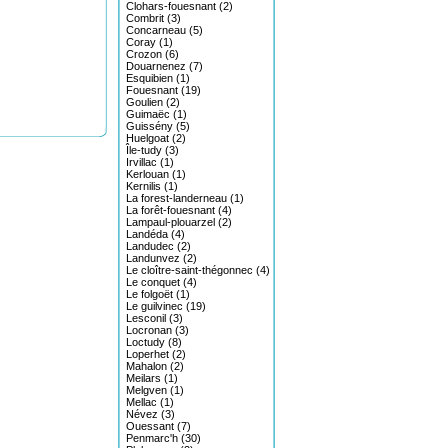
Clohars-fouesnant (2)
Combrit (3)
Concarneau (5)
Coray (1)
Crozon (6)
Douarnenez (7)
Esquibien (1)
Fouesnant (19)
Goulien (2)
Guimaëc (1)
Guissény (5)
Huelgoat (2)
Île-tudy (3)
Irvillac (1)
Kerlouan (1)
Kernilis (1)
La forest-landerneau (1)
La forêt-fouesnant (4)
Lampaul-plouarzel (2)
Landéda (4)
Landudec (2)
Landunvez (2)
Le cloître-saint-thégonnec (4)
Le conquet (4)
Le folgoët (1)
Le guilvinec (19)
Lesconil (3)
Locronan (3)
Loctudy (8)
Loperhet (2)
Mahalon (2)
Meilars (1)
Melgven (1)
Mellac (1)
Névez (3)
Ouessant (7)
Penmarc'h (30)