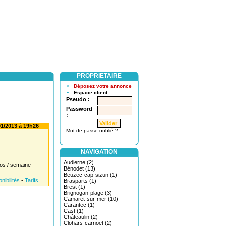
PROPRIETAIRE
Déposez votre annonce
Espace client
Pseudo :
Password
:
1/2013 à 19h26
Mot de passe oublié ?
NAVIGATION
Audierne (2)
os / semaine
Bénodet (13)
Beuzec-cap-sizun (1)
nibilités
-
Tarifs
Brasparts (1)
Brest (1)
Brignogan-plage (3)
Camaret-sur-mer (10)
Carantec (1)
Cast (1)
Châteaulin (2)
Clohars-carnoët (2)