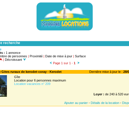
re recherche
he
ts :
1 annonce
mbre de personnes
|
Proximité
|
Date de mise à jour
|
Surface
|
Décroissant
Page 1 sur 1 -
1
te Gites ruraux de kerodet-coray - Kerodet
Dernière mise à jour le :
28/0
Gîte
Location pour 6 personnes maximum
Location vacances n° 209
Loyer :
de 240 à 520 eur
Ajouter au panier
-
Détails de la location
-
Dispo