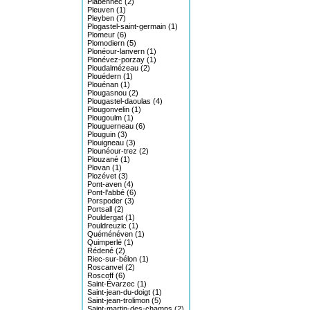
Plabennec (2)
Pleuven (1)
Pleyben (7)
Plogastel-saint-germain (1)
Plomeur (6)
Plomodiern (5)
Plonéour-lanvern (1)
Plonévez-porzay (1)
Ploudalmézeau (2)
Plouédern (1)
Plouénan (1)
Plougasnou (2)
Plougastel-daoulas (4)
Plougonvelin (1)
Plougoulm (1)
Plouguerneau (6)
Plouguin (3)
Plouigneau (3)
Plounéour-trez (2)
Plouzané (1)
Plovan (1)
Plozévet (3)
Pont-aven (4)
Pont-l'abbé (6)
Porspoder (3)
Portsall (2)
Pouldergat (1)
Pouldreuzic (1)
Quéménéven (1)
Quimperlé (1)
Rédené (2)
Riec-sur-bélon (1)
Roscanvel (2)
Roscoff (6)
Saint-Évarzec (1)
Saint-jean-du-doigt (1)
Saint-jean-trolimon (5)
Saint-martin-des-champs (2)