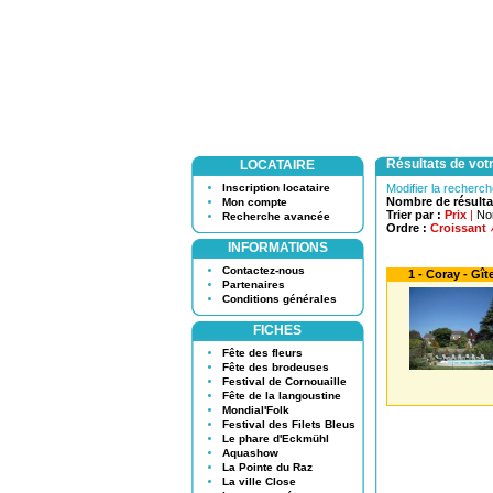
Résultats de vot
LOCATAIRE
Inscription locataire
Modifier la recherc
Nombre de résulta
Mon compte
Trier par :
Prix
|
No
Recherche avancée
Ordre :
Croissant
INFORMATIONS
Contactez-nous
1 - Coray - Gî
Partenaires
Conditions générales
FICHES
Fête des fleurs
Fête des brodeuses
Festival de Cornouaille
Fête de la langoustine
Mondial'Folk
Festival des Filets Bleus
Le phare d'Eckmühl
Aquashow
La Pointe du Raz
La ville Close