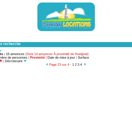
re recherche
he
ts :
16 annonces
(Dont 14 annonces À proximité de Huelgoat)
mbre de personnes
|
Proximité
|
Date de mise à jour
|
Surface
|
Décroissant
Page 23 sur 4 -
1
2
3
4