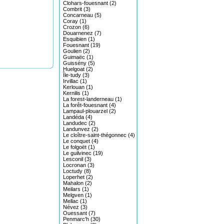
Clohars-fouesnant (2)
Combrit (3)
Concarneau (5)
Coray (1)
Crozon (6)
Douarnenez (7)
Esquibien (1)
Fouesnant (19)
Goulien (2)
Guimaëc (1)
Guissény (5)
Huelgoat (2)
Île-tudy (3)
Irvillac (1)
Kerlouan (1)
Kernilis (1)
La forest-landerneau (1)
La forêt-fouesnant (4)
Lampaul-plouarzel (2)
Landéda (4)
Landudec (2)
Landunvez (2)
Le cloître-saint-thégonnec (4)
Le conquet (4)
Le folgoët (1)
Le guilvinec (19)
Lesconil (3)
Locronan (3)
Loctudy (8)
Loperhet (2)
Mahalon (2)
Meilars (1)
Melgven (1)
Mellac (1)
Névez (3)
Ouessant (7)
Penmarc'h (30)