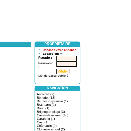
PROPRIETAIRE
Déposez votre annonce
Espace client
Pseudo :
Password
:
Mot de passe oublié ?
NAVIGATION
Audierne (2)
Bénodet (13)
Beuzec-cap-sizun (1)
Brasparts (1)
Brest (1)
Brignogan-plage (3)
Camaret-sur-mer (10)
Carantec (1)
Cast (1)
Châteaulin (2)
Clohars-carnoët (2)