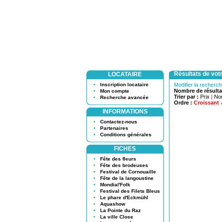
Résultats de vot
LOCATAIRE
Inscription locataire
Modifier la recherc
Nombre de résulta
Mon compte
Trier par :
Prix
|
No
Recherche avancée
Ordre :
Croissant
INFORMATIONS
Contactez-nous
Partenaires
Conditions générales
FICHES
Fête des fleurs
Fête des brodeuses
Festival de Cornouaille
Fête de la langoustine
Mondial'Folk
Festival des Filets Bleus
Le phare d'Eckmühl
Aquashow
La Pointe du Raz
La ville Close