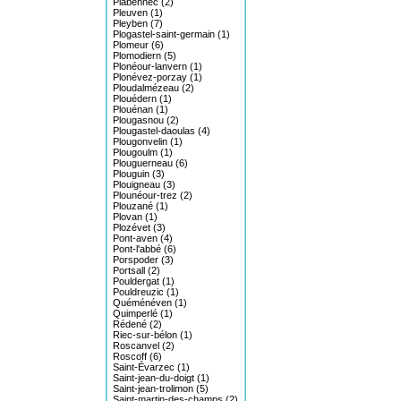
Plabennec (2)
Pleuven (1)
Pleyben (7)
Plogastel-saint-germain (1)
Plomeur (6)
Plomodiern (5)
Plonéour-lanvern (1)
Plonévez-porzay (1)
Ploudalmézeau (2)
Plouédern (1)
Plouénan (1)
Plougasnou (2)
Plougastel-daoulas (4)
Plougonvelin (1)
Plougoulm (1)
Plouguerneau (6)
Plouguin (3)
Plouigneau (3)
Plounéour-trez (2)
Plouzané (1)
Plovan (1)
Plozévet (3)
Pont-aven (4)
Pont-l'abbé (6)
Porspoder (3)
Portsall (2)
Pouldergat (1)
Pouldreuzic (1)
Quéménéven (1)
Quimperlé (1)
Rédené (2)
Riec-sur-bélon (1)
Roscanvel (2)
Roscoff (6)
Saint-Évarzec (1)
Saint-jean-du-doigt (1)
Saint-jean-trolimon (5)
Saint-martin-des-champs (2)