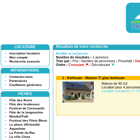
Résultats de votre recherche
LOCATAIRE
Inscription locataire
Modifier la recherche
Nombre de résultats :
1 annonce
Mon compte
Trier par :
Prix
|
Nombre de personnes
|
Proximité
|
Dat
Recherche avancée
Ordre :
Croissant
|
Décroissant
INFORMATIONS
Contactez-nous
1 - Kerlouan - Maison Ti glaz-kerlouan
Partenaires
Maison de 90 m2
Conditions générales
Location pour 4 person
Location vacances n° 17
FICHES
Fête des fleurs
Fête des brodeuses
Festival de Cornouaille
Fête de la langoustine
Mondial'Folk
Festival des Filets Bleus
Le phare d'Eckmühl
Aquashow
La Pointe du Raz
La ville Close