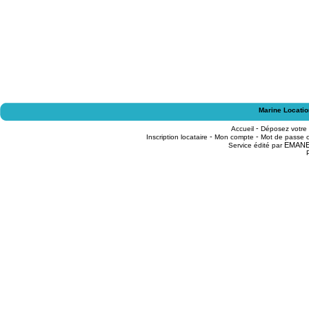
Marine Locatio
-
Accueil
Déposez votre
-
-
Inscription locataire
Mon compte
Mot de passe o
EMAN
Service édité par