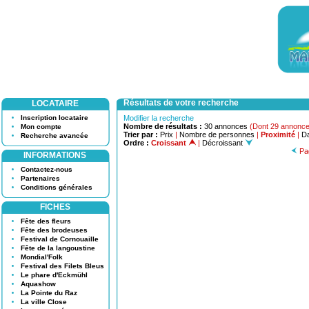
Résultats de votre recherche
LOCATAIRE
Inscription locataire
Modifier la recherche
Nombre de résultats :
30 annonces
(Dont 29 annonce
Mon compte
Trier par :
Prix
|
Nombre de personnes
|
Proximité
|
Da
Recherche avancée
Ordre :
Croissant
|
Décroissant
Pag
INFORMATIONS
Contactez-nous
Partenaires
Conditions générales
FICHES
Fête des fleurs
Fête des brodeuses
Festival de Cornouaille
Fête de la langoustine
Mondial'Folk
Festival des Filets Bleus
Le phare d'Eckmühl
Aquashow
La Pointe du Raz
La ville Close