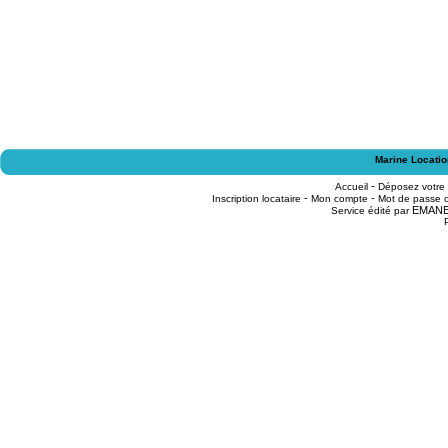
Marine Locatio
-
Accueil
Déposez votre
-
-
Inscription locataire
Mon compte
Mot de passe o
EMAN
Service édité par