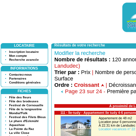
Résultats de votre recherche
LOCATAIRE
Inscription locataire
Modifier la recherche
Mon compte
Nombre de résultats :
120 anno
Recherche avancée
Landudec)
INFORMATIONS
Trier par :
Prix
|
Nombre de pers
Contactez-nous
Surface
Partenaires
Conditions générales
Ordre :
Croissant
|
Décroissa
Page 23 sur 24 -
Première p
FICHES
Fête des fleurs
Fête des brodeuses
Festival de Cornouaille
À proximité de 
Fête de la langoustine
111 - Île-tudy - Appartement Ile tudy 4-6 person
Mondial'Folk
Festival des Filets Bleus
Appartement de 48 m2
Le phare d'Eckmühl
Location pour 6 person
Aquashow
À 22.31 km de Landudec
La Pointe du Raz
Location vacances n° 22
La ville Close