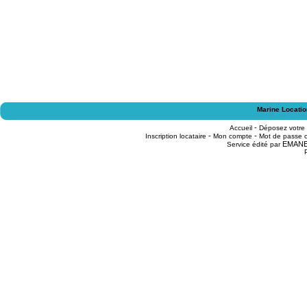
Marine Locatio
-
Accueil
Déposez votre
-
-
Inscription locataire
Mon compte
Mot de passe o
EMAN
Service édité par