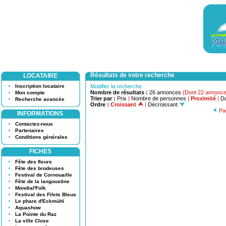
Résultats de votre recherche
LOCATAIRE
Inscription locataire
Modifier la recherche
Nombre de résultats :
26 annonces
(Dont 22 annonce
Mon compte
Trier par :
Prix
|
Nombre de personnes
|
Proximité
|
Da
Recherche avancée
Ordre :
Croissant
|
Décroissant
Pag
INFORMATIONS
Contactez-nous
Partenaires
Conditions générales
FICHES
Fête des fleurs
Fête des brodeuses
Festival de Cornouaille
Fête de la langoustine
Mondial'Folk
Festival des Filets Bleus
Le phare d'Eckmühl
Aquashow
La Pointe du Raz
La ville Close