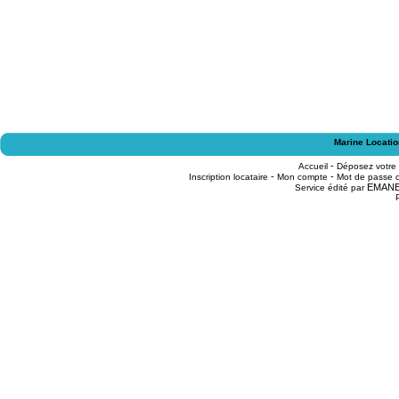
Marine Locatio
-
Accueil
Déposez votre
-
-
Inscription locataire
Mon compte
Mot de passe o
EMAN
Service édité par