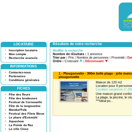
Résultats de votre recherche
LOCATAIRE
Inscription locataire
Modifier la recherche
Nombre de résultats :
1 annonce
Mon compte
Trier par :
Prix
|
Nombre de personnes
|
Proximité
|
Dat
Recherche avancée
Ordre :
Croissant
|
Décroissant
INFORMATIONS
Contactez-nous
1 - Plougonvelin - 300m belle plage - jolie mai
Partenaires
plougonvelin
Conditions générales
Maison de 120 m2
Location pour 8 person
FICHES
Location vacances n° 25
Une maison grand confor
Fête des fleurs
La plage, la piscine, le 
Fête des brodeuses
***Idéal po...
Festival de Cornouaille
Fête de la langoustine
Mondial'Folk
Festival des Filets Bleus
Le phare d'Eckmühl
Aquashow
La Pointe du Raz
La ville Close