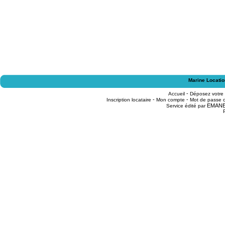
Marine Locatio
-
Accueil
Déposez votre
-
-
Inscription locataire
Mon compte
Mot de passe o
EMAN
Service édité par