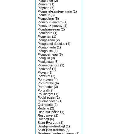
Plabennec (2)
Pleuven (1)
Pleyben (7)
Plogastel-saint-germain (1)
Plomeur (6)
Plomodiern (5)
Plonéour-lanvern (1)
Plonévez-porzay (1)
Ploudalmézeau (2)
Plouédern (1)
Plouénan (1)
Plougasnou (2)
Plougastel-daoulas (4)
Plougonvelin (1)
Plougoulm (1)
Plouguerneau (6)
Plouguin (3)
Plouigneau (3)
Plounéour-trez (2)
Plouzané (1)
Plovan (1)
Plozévet (3)
Pont-aven (4)
Pont-l'abbé (6)
Porspoder (3)
Portsall (2)
Pouldergat (1)
Pouldreuzic (1)
Quéménéven (1)
Quimperlé (1)
Rédené (2)
Riec-sur-bélon (1)
Roscanvel (2)
Roscoff (6)
Saint-Évarzec (1)
Saint-jean-du-doigt (1)
Saint-jean-trolimon (5)
Saint-martin-des-champs (2)