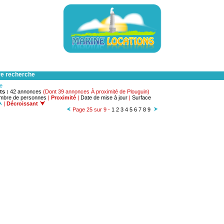
re recherche
he
ts :
42 annonces
(Dont 39 annonces À proximité de Plouguin)
mbre de personnes
|
Proximité
|
Date de mise à jour
|
Surface
|
Décroissant
Page 25 sur 9 -
1
2
3
4
5
6
7
8
9