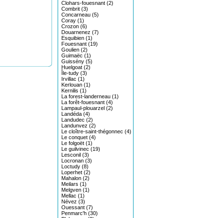
Clohars-fouesnant (2)
Combrit (3)
Concarneau (5)
Coray (1)
Crozon (6)
Douarnenez (7)
Esquibien (1)
Fouesnant (19)
Goulien (2)
Guimaëc (1)
Guissény (5)
Huelgoat (2)
Île-tudy (3)
Irvillac (1)
Kerlouan (1)
Kernilis (1)
La forest-landerneau (1)
La forêt-fouesnant (4)
Lampaul-plouarzel (2)
Landéda (4)
Landudec (2)
Landunvez (2)
Le cloître-saint-thégonnec (4)
Le conquet (4)
Le folgoët (1)
Le guilvinec (19)
Lesconil (3)
Locronan (3)
Loctudy (8)
Loperhet (2)
Mahalon (2)
Meilars (1)
Melgven (1)
Mellac (1)
Névez (3)
Ouessant (7)
Penmarc'h (30)