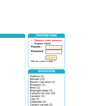
PROPRIETAIRE
Déposez votre annonce
Espace client
Pseudo :
Password
:
Mot de passe oublié ?
NAVIGATION
Audierne (2)
Bénodet (13)
Beuzec-cap-sizun (1)
Brasparts (1)
Brest (1)
Brignogan-plage (3)
Camaret-sur-mer (10)
Carantec (1)
Cast (1)
Châteaulin (2)
Clohars-carnoët (2)