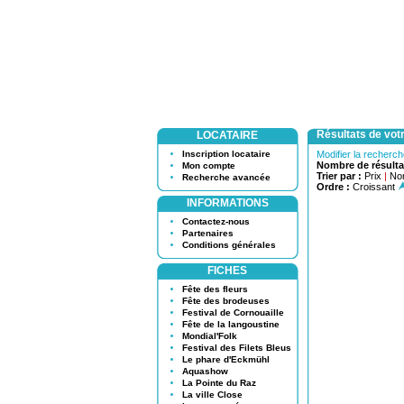
Résultats de vot
LOCATAIRE
Inscription locataire
Modifier la recherc
Nombre de résulta
Mon compte
Trier par :
Prix
|
No
Recherche avancée
Ordre :
Croissant
INFORMATIONS
Contactez-nous
Partenaires
Conditions générales
FICHES
Fête des fleurs
Fête des brodeuses
Festival de Cornouaille
Fête de la langoustine
Mondial'Folk
Festival des Filets Bleus
Le phare d'Eckmühl
Aquashow
La Pointe du Raz
La ville Close