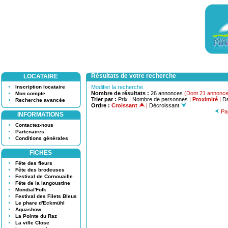
Résultats de votre recherche
LOCATAIRE
Inscription locataire
Modifier la recherche
Nombre de résultats :
26 annonces
(Dont 21 annonce
Mon compte
Trier par :
Prix
|
Nombre de personnes
|
Proximité
|
Da
Recherche avancée
Ordre :
Croissant
|
Décroissant
Pag
INFORMATIONS
Contactez-nous
Partenaires
Conditions générales
FICHES
Fête des fleurs
Fête des brodeuses
Festival de Cornouaille
Fête de la langoustine
Mondial'Folk
Festival des Filets Bleus
Le phare d'Eckmühl
Aquashow
La Pointe du Raz
La ville Close