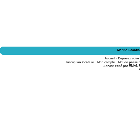
Marine Locatio
-
Accueil
Déposez votre
-
-
Inscription locataire
Mon compte
Mot de passe o
EMAN
Service édité par