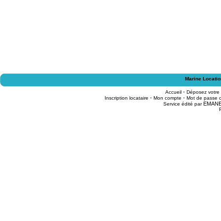
Marine Locatio
-
Accueil
Déposez votre
-
-
Inscription locataire
Mon compte
Mot de passe o
EMAN
Service édité par