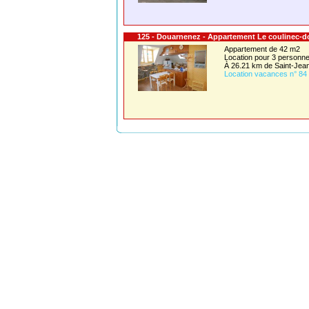
125 - Douarnenez - Appartement Le coulinec-d
Appartement de 42 m2
Location pour 3 person
À 26.21 km de Saint-Jea
Location vacances n° 84