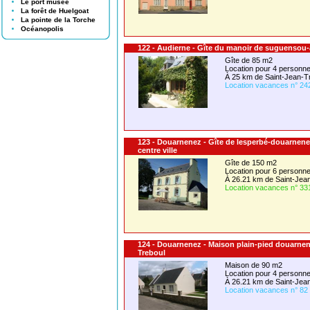
Le port musée
La forêt de Huelgoat
La pointe de la Torche
Océanopolis
122 - Audierne - Gîte du manoir de suguensou
Gîte de 85 m2
Location pour 4 person
À 25 km de Saint-Jean-T
Location vacances n° 24
123 - Douarnenez - Gîte de lesperbé-douarnen
centre ville
Gîte de 150 m2
Location pour 6 person
À 26.21 km de Saint-Jea
Location vacances n° 33
124 - Douarnenez - Maison plain-pied douarne
Treboul
Maison de 90 m2
Location pour 4 person
À 26.21 km de Saint-Jea
Location vacances n° 82