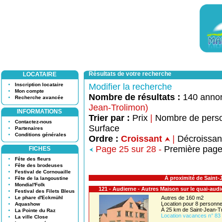
Résultats de votre recherche
LOCATAIRE
Inscription locataire
Modifier la recherche
Mon compte
Nombre de résultats :
140 anno
Recherche avancée
Jean-Trolimon)
INFORMATIONS
Trier par :
Prix
|
Nombre de pers
Contactez-nous
Surface
Partenaires
Conditions générales
Ordre :
Croissant
|
Décroissa
Page 25 sur 28 -
Première pag
FICHES
Fête des fleurs
Fête des brodeuses
Festival de Cornouaille
À proximité de Saint-
Fête de la langoustine
Mondial'Folk
121 - Audierne - Autres Maison sur le quai-audi
Festival des Filets Bleus
Le phare d'Eckmühl
Autres de 160 m2
Location pour 8 person
Aquashow
À 25 km de Saint-Jean-T
La Pointe du Raz
Location vacances n° 83
La ville Close