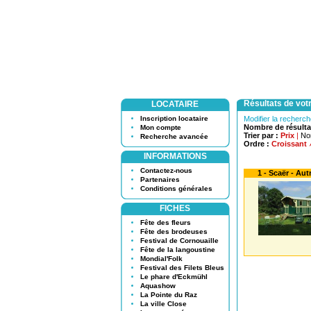
Résultats de vot
LOCATAIRE
Inscription locataire
Modifier la recherc
Nombre de résulta
Mon compte
Trier par :
Prix
|
No
Recherche avancée
Ordre :
Croissant
INFORMATIONS
Contactez-nous
1 - Scaër - Au
Partenaires
Conditions générales
FICHES
Fête des fleurs
Fête des brodeuses
Festival de Cornouaille
Fête de la langoustine
Mondial'Folk
Festival des Filets Bleus
Le phare d'Eckmühl
Aquashow
La Pointe du Raz
La ville Close