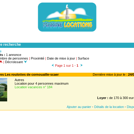
re recherche
he
ts :
1 annonce
mbre de personnes
|
Proximité
|
Date de mise à jour
|
Surface
|
Décroissant
Page 1 sur 1 -
1
tres Les roulottes de cornouaille-scaer
Dernière mise à jour le :
24/0
Autres
Location pour 4 personnes maximum
Location vacances n° 184
Loyer :
de 170 à 300 eur
Ajouter au panier
-
Détails de la location
-
Dispo