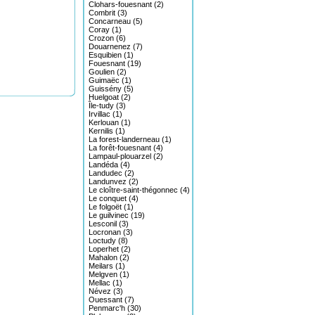
Clohars-fouesnant (2)
Combrit (3)
Concarneau (5)
Coray (1)
Crozon (6)
Douarnenez (7)
Esquibien (1)
Fouesnant (19)
Goulien (2)
Guimaëc (1)
Guissény (5)
Huelgoat (2)
Île-tudy (3)
Irvillac (1)
Kerlouan (1)
Kernilis (1)
La forest-landerneau (1)
La forêt-fouesnant (4)
Lampaul-plouarzel (2)
Landéda (4)
Landudec (2)
Landunvez (2)
Le cloître-saint-thégonnec (4)
Le conquet (4)
Le folgoët (1)
Le guilvinec (19)
Lesconil (3)
Locronan (3)
Loctudy (8)
Loperhet (2)
Mahalon (2)
Meilars (1)
Melgven (1)
Mellac (1)
Névez (3)
Ouessant (7)
Penmarc'h (30)