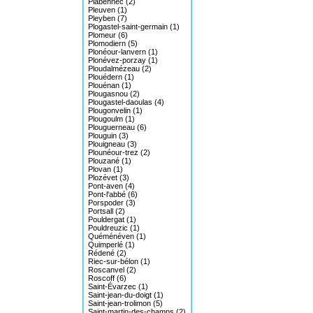
Plabennec (2)
Pleuven (1)
Pleyben (7)
Plogastel-saint-germain (1)
Plomeur (6)
Plomodiern (5)
Plonéour-lanvern (1)
Plonévez-porzay (1)
Ploudalmézeau (2)
Plouédern (1)
Plouénan (1)
Plougasnou (2)
Plougastel-daoulas (4)
Plougonvelin (1)
Plougoulm (1)
Plouguerneau (6)
Plouguin (3)
Plouigneau (3)
Plounéour-trez (2)
Plouzané (1)
Plovan (1)
Plozévet (3)
Pont-aven (4)
Pont-l'abbé (6)
Porspoder (3)
Portsall (2)
Pouldergat (1)
Pouldreuzic (1)
Quéménéven (1)
Quimperlé (1)
Rédené (2)
Riec-sur-bélon (1)
Roscanvel (2)
Roscoff (6)
Saint-Évarzec (1)
Saint-jean-du-doigt (1)
Saint-jean-trolimon (5)
Saint-martin-des-champs (2)