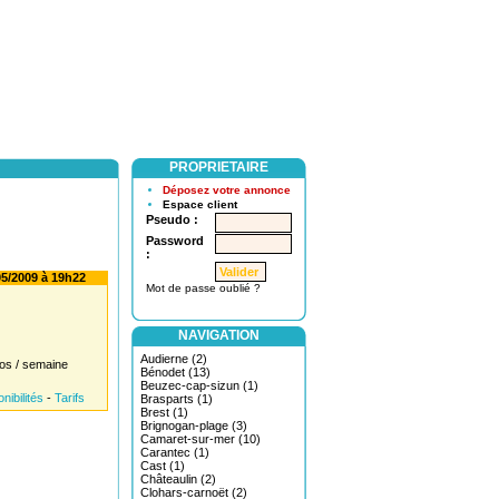
PROPRIETAIRE
Déposez votre annonce
Espace client
Pseudo :
Password
:
5/2009 à 19h22
Mot de passe oublié ?
NAVIGATION
Audierne (2)
os / semaine
Bénodet (13)
Beuzec-cap-sizun (1)
nibilités
-
Tarifs
Brasparts (1)
Brest (1)
Brignogan-plage (3)
Camaret-sur-mer (10)
Carantec (1)
Cast (1)
Châteaulin (2)
Clohars-carnoët (2)