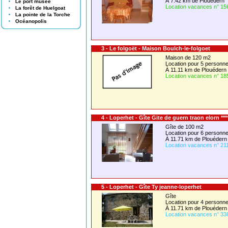
À 7.42 km de Plouédern
Le port musée
Location vacances n° 15
La forêt de Huelgoat
La pointe de la Torche
Océanopolis
3 - Le folgoët - Maison Boulch-le-folgoet
Maison de 120 m2
Location pour 5 person
À 11.11 km de Plouédern
Location vacances n° 18
4 - Loperhet - Gîte Gite de guern traon elorn ***
Gîte de 100 m2
Location pour 6 person
À 11.71 km de Plouédern
Location vacances n° 21
5 - Loperhet - Gîte Ty jeanne-loperhet
Gîte
Location pour 4 person
À 11.71 km de Plouédern
Location vacances n° 33