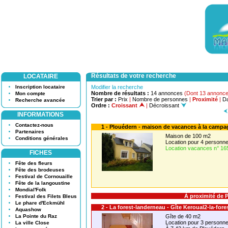
Résultats de votre recherche
LOCATAIRE
Inscription locataire
Modifier la recherche
Nombre de résultats :
14 annonces
(Dont 13 annonce
Mon compte
Trier par :
Prix
|
Nombre de personnes
|
Proximité
|
Da
Recherche avancée
Ordre :
Croissant
|
Décroissant
INFORMATIONS
Contactez-nous
1 - Plouédern - maison de vacances à la camp
Partenaires
Maison de 100 m2
Conditions générales
Location pour 4 person
Location vacances n° 16
FICHES
Fête des fleurs
Fête des brodeuses
Festival de Cornouaille
Fête de la langoustine
Mondial'Folk
À proximité de 
Festival des Filets Bleus
Le phare d'Eckmühl
2 - La forest-landerneau - Gîte Keroual2-la-for
Aquashow
La Pointe du Raz
Gîte de 40 m2
Location pour 3 person
La ville Close