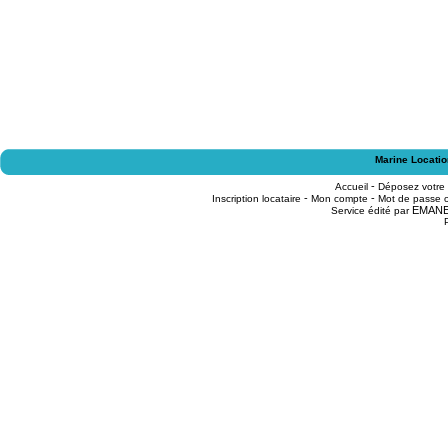
Marine Locatio
-
Accueil
Déposez votre
-
-
Inscription locataire
Mon compte
Mot de passe o
EMAN
Service édité par