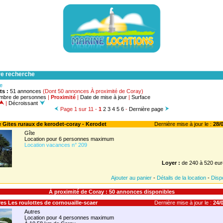
re recherche
he
ts :
51 annonces
(Dont 50 annonces À proximité de Coray)
mbre de personnes
|
Proximité
|
Date de mise à jour
|
Surface
|
Décroissant
Page 1 sur 11 -
1
2
3
4
5
6
-
Dernière page
te Gites ruraux de kerodet-coray - Kerodet
Dernière mise à jour le :
28/0
Gîte
Location pour 6 personnes maximum
Location vacances n° 209
Loyer :
de 240 à 520 eur
Ajouter au panier
-
Détails de la location
-
Dispo
À proximité de Coray : 50 annonces disponibles
tres Les roulottes de cornouaille-scaer
Dernière mise à jour le :
24/0
Autres
Location pour 4 personnes maximum