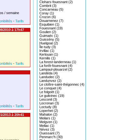
Clohars-fouesnant (2)
Combrit (3)
Concarneau (5)
os / semaine
Coray (1)
Crozon (6)
Douarnenez (7)
nibilités
-
Tarifs
Esquibien (1)
Fouesnant (19)
8/2010 à 17h47
Goulien (2)
Guimaëc (1)
Guissény (5)
Huelgoat (2)
Île-tudy (3)
Irvillac (1)
Kerlouan (1)
Kernilis (1)
La forest-landerneau (1)
nibilités
-
Tarifs
La forêt-fouesnant (4)
Lampaul-plouarzel (2)
Landéda (4)
Landudec (2)
Landunvez (2)
Le cloître-saint-thégonnec (4)
Le conquet (4)
Le folgoët (1)
Le guilvinec (19)
Lesconil (3)
Locronan (3)
nibilités
-
Tarifs
Loctudy (8)
Loperhet (2)
Mahalon (2)
1/2013 à 20h41
Meilars (1)
Melgven (1)
Mellac (1)
Névez (3)
Ouessant (7)
Penmarc'h (30)