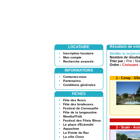
Résultats de vot
LOCATAIRE
Inscription locataire
Modifier la recherc
Nombre de résulta
Mon compte
Trier par :
Prix
|
No
Recherche avancée
Ordre :
Croissant
INFORMATIONS
Contactez-nous
1 - Coray - Gî
Partenaires
Conditions générales
FICHES
Fête des fleurs
Fête des brodeuses
Festival de Cornouaille
Fête de la langoustine
Mondial'Folk
Festival des Filets Bleus
Le phare d'Eckmühl
2 - Scaër - Au
Aquashow
La Pointe du Raz
La ville Close