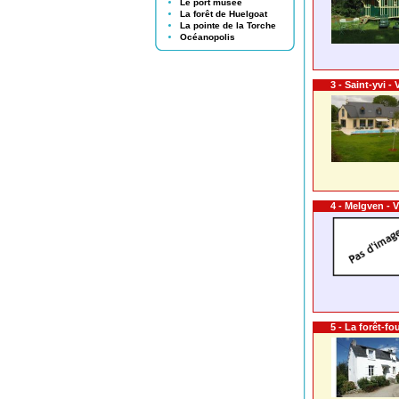
Le port musée
La forêt de Huelgoat
La pointe de la Torche
Océanopolis
3 - Saint-yvi -
4 - Melgven - 
5 - La forêt-f