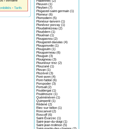
os / semaine
Plabennec (2)
Pleuven (1)
Pleyben (7)
nibilités
-
Tarifs
Plogastel-saint-germain (1)
Plomeur (6)
Plomodiern (5)
Plonéour-lanvern (1)
Plonévez-porzay (1)
Ploudalmézeau (2)
Plouédern (1)
Plouénan (1)
Plougasnou (2)
Plougastel-daoulas (4)
Plougonvelin (1)
Plougoulm (1)
Plouguerneau (6)
Plouguin (3)
Plouigneau (3)
Plounéour-trez (2)
Plouzané (1)
Plovan (1)
Plozévet (3)
Pont-aven (4)
Pont-l'abbé (6)
Porspoder (3)
Portsall (2)
Pouldergat (1)
Pouldreuzic (1)
Quéménéven (1)
Quimperlé (1)
Rédené (2)
Riec-sur-bélon (1)
Roscanvel (2)
Roscoff (6)
Saint-Évarzec (1)
Saint-jean-du-doigt (1)
Saint-jean-trolimon (5)
Saint-martin-des-champs (2)