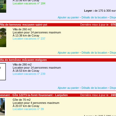
À 10.58 km de Coray
Location vacances n° 184
Loyer :
de 170 à 300 eur
Ajouter au panier
-
Détails de la location
-
Dispo
 Villa de kernevez mezaven-saint-yvi
Dernière mise à jour le :
07/0
Villa de 260 m2
Location pour 14 personnes maximum
À 13.38 km de Coray
Location vacances n° 237
Ajouter au panier
-
Détails de la location
-
Dispo
Villa de kernévez-mézaven-melgven
Villa de 280 m2
Location pour 14 personnes maximum
À 18.53 km de Coray
Location vacances n° 239
Ajouter au panier
-
Détails de la location
-
Dispo
ouesnant - Gîte 12273-la-foret-fouesnant - Lanjulien
Dernière mise à jour le :
24/0
Gîte de 70 m2
Location pour 4 personnes maximum
À 20.07 km de Coray
Location vacances n° 39