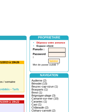
PROPRIETAIRE
Déposez votre annonce
Espace client
Pseudo :
Password
:
1/2013 à 19h26
Mot de passe oublié ?
NAVIGATION
Audierne (2)
os / semaine
Bénodet (13)
Beuzec-cap-sizun (1)
nibilités
-
Tarifs
Brasparts (1)
Brest (1)
Brignogan-plage (3)
Camaret-sur-mer (10)
Carantec (1)
5/2009 à 19h22
Cast (1)
Châteaulin (2)
Clohars-carnoët (2)