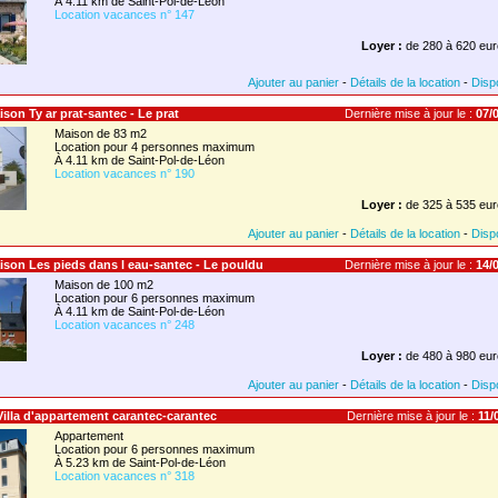
À 4.11 km de Saint-Pol-de-Léon
Location vacances n° 147
Loyer :
de 280 à 620 eur
Ajouter au panier
-
Détails de la location
-
Dispo
ison Ty ar prat-santec - Le prat
Dernière mise à jour le :
07/0
Maison de 83 m2
Location pour 4 personnes maximum
À 4.11 km de Saint-Pol-de-Léon
Location vacances n° 190
Loyer :
de 325 à 535 eur
Ajouter au panier
-
Détails de la location
-
Dispo
aison Les pieds dans l eau-santec - Le pouldu
Dernière mise à jour le :
14/0
Maison de 100 m2
Location pour 6 personnes maximum
À 4.11 km de Saint-Pol-de-Léon
Location vacances n° 248
Loyer :
de 480 à 980 eur
Ajouter au panier
-
Détails de la location
-
Dispo
 Villa d'appartement carantec-carantec
Dernière mise à jour le :
11/
Appartement
Location pour 6 personnes maximum
À 5.23 km de Saint-Pol-de-Léon
Location vacances n° 318