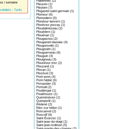
Plabennec (2)
os / semaine
Pleuven (1)
Pleyben (7)
nibilités
-
Tarifs
Plogastel-saint-germain (1)
Plomeur (6)
Plomodiern (5)
Plonéour-lanvern (1)
Plonévez-porzay (1)
Ploudalmézeau (2)
Plouédern (1)
Plouénan (1)
Plougasnou (2)
Plougastel-daoulas (4)
Plougonvelin (1)
Plougoulm (1)
Plouguerneau (6)
Plouguin (3)
Plouigneau (3)
Plounéour-trez (2)
Plouzané (1)
Plovan (1)
Plozévet (3)
Pont-aven (4)
Pont-l'abbé (6)
Porspoder (3)
Portsall (2)
Pouldergat (1)
Pouldreuzic (1)
Quéménéven (1)
Quimperlé (1)
Rédené (2)
Riec-sur-bélon (1)
Roscanvel (2)
Roscoff (6)
Saint-Évarzec (1)
Saint-jean-du-doigt (1)
Saint-jean-trolimon (5)
Saint-martin-des-champs (2)