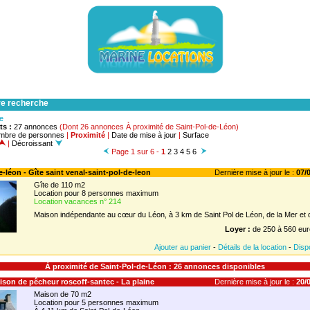
re recherche
he
ts :
27 annonces
(Dont 26 annonces À proximité de Saint-Pol-de-Léon)
mbre de personnes
|
Proximité
|
Date de mise à jour
|
Surface
|
Décroissant
Page 1 sur 6 -
1
2
3
4
5
6
e-léon - Gîte saint venal-saint-pol-de-leon
Dernière mise à jour le :
07/0
Gîte de 110 m2
Location pour 8 personnes maximum
Location vacances n° 214
Maison indépendante au cœur du Léon, à 3 km de Saint Pol de Léon, de la Mer et de
Loyer :
de 250 à 560 eur
Ajouter au panier
-
Détails de la location
-
Dispo
À proximité de Saint-Pol-de-Léon : 26 annonces disponibles
aison de pêcheur roscoff-santec - La plaine
Dernière mise à jour le :
20/0
Maison de 70 m2
Location pour 5 personnes maximum