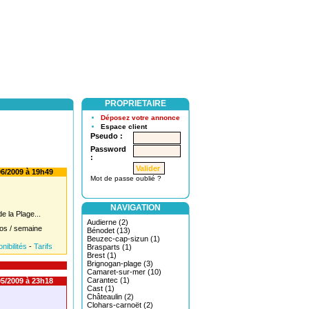
PROPRIETAIRE
Déposez votre annonce
Espace client
Pseudo :
Password
:
6/2009 à 19h49
Mot de passe oublié ?
NAVIGATION
 la Plage...
Audierne (2)
os / semaine
Bénodet (13)
Beuzec-cap-sizun (1)
nibilités
-
Tarifs
Brasparts (1)
Brest (1)
Brignogan-plage (3)
Camaret-sur-mer (10)
Carantec (1)
5/2009 à 23h18
Cast (1)
Châteaulin (2)
Clohars-carnoët (2)