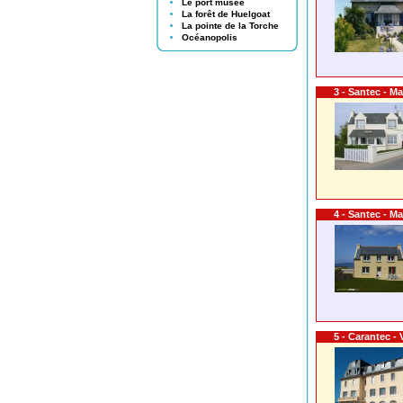
Le port musée
La forêt de Huelgoat
La pointe de la Torche
Océanopolis
3 - Santec - Ma
4 - Santec - M
5 - Carantec -