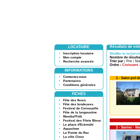
Résultats de vot
LOCATAIRE
Inscription locataire
Modifier la recherc
Nombre de résulta
Mon compte
Trier par :
Prix
|
No
Recherche avancée
Ordre :
Croissant
INFORMATIONS
Contactez-nous
1 - Saint-pol-d
Partenaires
Conditions générales
FICHES
Fête des fleurs
Fête des brodeuses
Festival de Cornouaille
Fête de la langoustine
Mondial'Folk
Festival des Filets Bleus
Le phare d'Eckmühl
2 - Santec - M
Aquashow
La Pointe du Raz
La ville Close