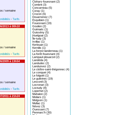
Clohars-fouesnant (2)
Combrit (3)
Concarneau (5)
os / semaine
Coray (1)
Crozon (6)
Douarnenez (7)
nibilités
-
Tarifs
Esquibien (1)
Fouesnant (19)
6/2013 à 00h10
Goulien (2)
Guimaëc (1)
Guissény (5)
Huelgoat (2)
Île-tudy (3)
Irvillac (1)
Kerlouan (1)
os / semaine
Kernilis (1)
La forest-landerneau (1)
nibilités
-
Tarifs
La forêt-fouesnant (4)
Lampaul-plouarzel (2)
Landéda (4)
6/2009 à 13h54
Landudec (2)
Landunvez (2)
Le cloître-saint-thégonnec (4)
Le conquet (4)
Le folgoët (1)
Le guilvinec (19)
Lesconil (3)
os / semaine
Locronan (3)
Loctudy (8)
nibilités
-
Tarifs
Loperhet (2)
Mahalon (2)
07/2011 à 21h24
Meilars (1)
Melgven (1)
Mellac (1)
Névez (3)
Ouessant (7)
Penmarc'h (30)