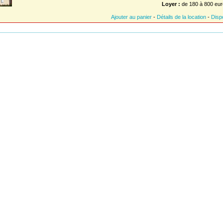
Loyer :
de 180 à 800 eur
Ajouter au panier
-
Détails de la location
-
Dispo