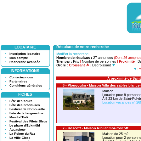
Résultats de votre recherche
LOCATAIRE
Inscription locataire
Modifier la recherche
Nombre de résultats :
27 annonces
(Dont 26 annonce
Mon compte
Trier par :
Prix
|
Nombre de personnes
|
Proximité
|
Da
Recherche avancée
Ordre :
Croissant
|
Décroissant
Pa
INFORMATIONS
Contactez-nous
À proximité de Sain
Partenaires
6 - Plougoulm - Maison Villa des sables blanc
Conditions générales
Maison
FICHES
Location pour 9 person
À 5.23 km de Saint-Pol-
Fête des fleurs
Location vacances n° 26
Fête des brodeuses
Festival de Cornouaille
Fête de la langoustine
Mondial'Folk
Festival des Filets Bleus
Le phare d'Eckmühl
7 - Roscoff - Maison Ribl ar mor-roscoff
Aquashow
La Pointe du Raz
Maison de 25 m2
Location pour 2 person
La ville Close