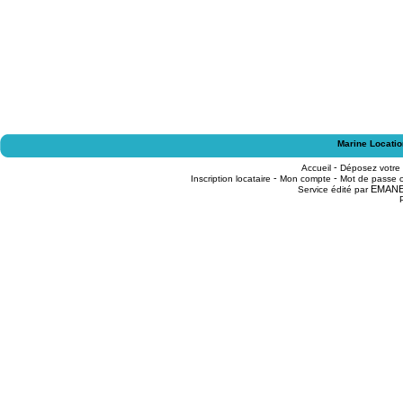
Marine Locatio
-
Accueil
Déposez votre
-
-
Inscription locataire
Mon compte
Mot de passe o
EMAN
Service édité par