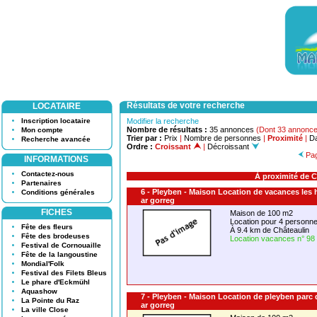
Résultats de votre recherche
LOCATAIRE
Inscription locataire
Modifier la recherche
Nombre de résultats :
35 annonces
(Dont 33 annonce
Mon compte
Trier par :
Prix
|
Nombre de personnes
|
Proximité
|
Da
Recherche avancée
Ordre :
Croissant
|
Décroissant
Pag
INFORMATIONS
Contactez-nous
À proximité de 
Partenaires
6 - Pleyben - Maison Location de vacances les 
Conditions générales
ar gorreg
FICHES
Maison de 100 m2
Location pour 4 person
Fête des fleurs
À 9.4 km de Châteaulin
Fête des brodeuses
Location vacances n° 98
Festival de Cornouaille
Fête de la langoustine
Mondial'Folk
Festival des Filets Bleus
Le phare d'Eckmühl
Aquashow
7 - Pleyben - Maison Location de pleyben parc
La Pointe du Raz
ar gorreg
La ville Close