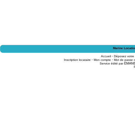
Marine Locatio
-
Accueil
Déposez votre
-
-
Inscription locataire
Mon compte
Mot de passe o
EMAN
Service édité par