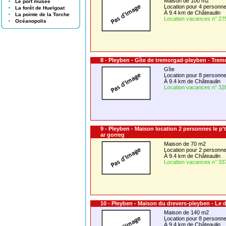
Maison de 100 m2
Le port musée
Location pour 4 person
La forêt de Huelgoat
À 9.4 km de Châteaulin
La pointe de la Torche
Location vacances n° 27
Océanopolis
8 - Pleyben - Gîte de tremorgad-pleyben - Tre
Gîte
Location pour 8 person
À 9.4 km de Châteaulin
Location vacances n° 32
9 - Pleyben - Maison location 2 personnes le p'
ar gorreg
Maison de 70 m2
Location pour 2 person
À 9.4 km de Châteaulin
Location vacances n° 33
10 - Pleyben - Maison du drevers-pleyben - Le 
Maison de 140 m2
Location pour 8 person
À 9.4 km de Châteaulin