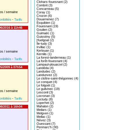
Clohars-fouesnant (2)
Combrit (3)
Concarneau (5)
os / semaine
Coray (1)
Crozon (6)
Douarnenez (7)
nibilités
-
Tarifs
Esquibien (1)
Fouesnant (19)
6/2016 à 11h46
Goulien (2)
Guimaëc (1)
Guissény (5)
Huelgoat (2)
Île-tudy (3)
Irvillac (1)
Kerlouan (1)
os / semaine
Kernilis (1)
La forest-landerneau (1)
nibilités
-
Tarifs
La forêt-fouesnant (4)
Lampaul-plouarzel (2)
5/2009 à 07h54
Landéda (4)
Landudec (2)
Landunvez (2)
Le cloître-saint-thégonnec (4)
Le conquet (4)
Le folgoët (1)
Le guilvinec (19)
os / semaine
Lesconil (3)
Locronan (3)
nibilités
-
Tarifs
Loctudy (8)
Loperhet (2)
Mahalon (2)
8/2011 à 16h04
Meilars (1)
Melgven (1)
Mellac (1)
Névez (3)
Ouessant (7)
Penmarc'h (30)