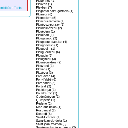
Plabennec (2)
Pleuven (1)
Pleyben (7)
nibilités
-
Tarifs
Plogastel-saint-germain (1)
Plomeur (6)
Plomodiern (5)
Plonéour-lanvern (1)
Plonévez-porzay (1)
Ploudalmézeau (2)
Plouédern (1)
Plouénan (1)
Plougasnou (2)
Plougastel-daoulas (4)
Plougonvelin (1)
Plougoulm (1)
Plouguerneau (6)
Plouguin (3)
Plouigneau (3)
Plounéour-trez (2)
Plouzané (1)
Plovan (1)
Plozévet (3)
Pont-aven (4)
Pont-l'abbé (6)
Porspoder (3)
Portsall (2)
Pouldergat (1)
Pouldreuzic (1)
Quéménéven (1)
Quimperlé (1)
Rédené (2)
Riec-sur-bélon (1)
Roscanvel (2)
Roscoff (6)
Saint-Évarzec (1)
Saint-jean-du-doigt (1)
Saint-jean-trolimon (5)
Saint-martin-des-champs (2)