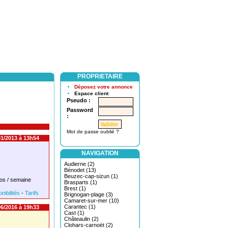
PROPRIETAIRE
Déposez votre annonce
Espace client
Pseudo :
Password
:
Mot de passe oublié ?
1/2013 à 13h54
NAVIGATION
Audierne (2)
Bénodet (13)
Beuzec-cap-sizun (1)
os / semaine
Brasparts (1)
Brest (1)
nibilités
-
Tarifs
Brignogan-plage (3)
Camaret-sur-mer (10)
Carantec (1)
6/2016 à 19h33
Cast (1)
Châteaulin (2)
Clohars-carnoët (2)