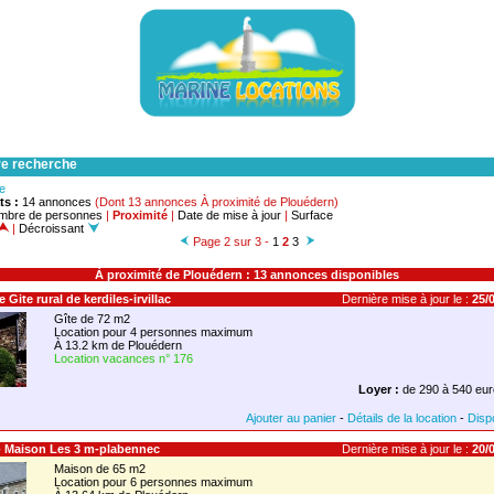
re recherche
he
ts :
14 annonces
(Dont 13 annonces À proximité de Plouédern)
mbre de personnes
|
Proximité
|
Date de mise à jour
|
Surface
|
Décroissant
Page 2 sur 3 -
1
2
3
À proximité de Plouédern : 13 annonces disponibles
îte Gite rural de kerdiles-irvillac
Dernière mise à jour le :
25/0
Gîte de 72 m2
Location pour 4 personnes maximum
À 13.2 km de Plouédern
Location vacances n° 176
Loyer :
de 290 à 540 eur
Ajouter au panier
-
Détails de la location
-
Dispo
 - Maison Les 3 m-plabennec
Dernière mise à jour le :
20/0
Maison de 65 m2
Location pour 6 personnes maximum