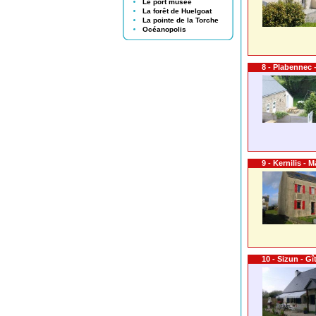
Le port musée
La forêt de Huelgoat
La pointe de la Torche
Océanopolis
8 - Plabennec 
9 - Kernilis - 
10 - Sizun - G