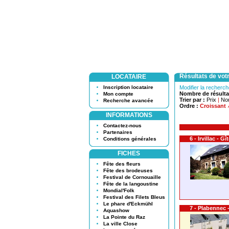
Résultats de vot
LOCATAIRE
Inscription locataire
Modifier la recherc
Nombre de résulta
Mon compte
Trier par :
Prix
|
No
Recherche avancée
Ordre :
Croissant
INFORMATIONS
Contactez-nous
Partenaires
6 - Irvillac - G
Conditions générales
FICHES
Fête des fleurs
Fête des brodeuses
Festival de Cornouaille
Fête de la langoustine
Mondial'Folk
Festival des Filets Bleus
Le phare d'Eckmühl
7 - Plabennec
Aquashow
La Pointe du Raz
La ville Close