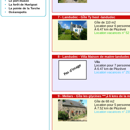
Le port musée
La forêt de Huelgoat
La pointe de la Torche
Océanopolis
7 - Landudec - Gîte Ty heol -landudec
Gîte de 110 m2
Location pour 6 person
À 6.47 km de Plozévet
Location vacances n° 52
8 - Landudec - Villa Maison de maitre-landudec
Villa
Location pour 7 person
À 6.47 km de Plozévet
Location vacances n° 25
9 - Meilars - Gîte les glycines ***,à 6 kms de la 
Gîte de 68 m2
Location pour 5 person
À 7.52 km de Plozévet
Location vacances n° 23