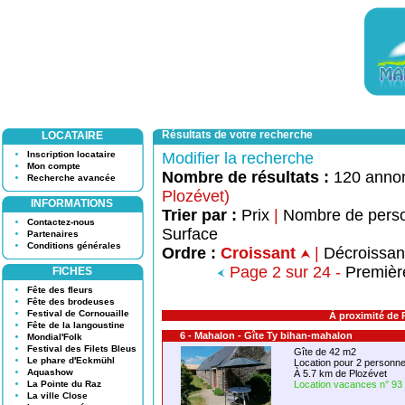
Résultats de votre recherche
LOCATAIRE
Inscription locataire
Modifier la recherche
Mon compte
Nombre de résultats :
120 anno
Recherche avancée
Plozévet)
INFORMATIONS
Trier par :
Prix
|
Nombre de pers
Contactez-nous
Surface
Partenaires
Conditions générales
Ordre :
Croissant
|
Décroissa
Page 2 sur 24 -
Premièr
FICHES
Fête des fleurs
Fête des brodeuses
Festival de Cornouaille
À proximité de 
Fête de la langoustine
6 - Mahalon - Gîte Ty bihan-mahalon
Mondial'Folk
Festival des Filets Bleus
Gîte de 42 m2
Le phare d'Eckmühl
Location pour 2 person
Aquashow
À 5.7 km de Plozévet
La Pointe du Raz
Location vacances n° 93
La ville Close