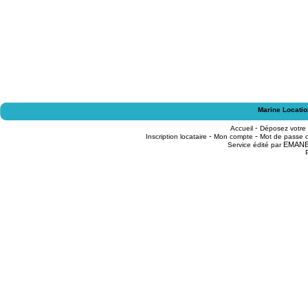
Marine Locatio
-
Accueil
Déposez votre
-
-
Inscription locataire
Mon compte
Mot de passe o
EMAN
Service édité par