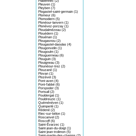
Plabennec (2)
Pleuven (1)
Pleyben (7)
Plogastel-saint-germain (1)
Plomeur (6)
Plomodiern (5)
Plonéour-lanvern (1)
Plonévez-porzay (1)
Ploudalmézeau (2)
Plouédern (1)
Plouénan (1)
Plougasnou (2)
Plougastel-daoulas (4)
Plougonvelin (1)
Plougoulm (1)
Plouguerneau (6)
Plouguin (3)
Plouigneau (3)
Plounéour-trez (2)
Plouzané (1)
Plovan (1)
Plozévet (3)
Pont-aven (4)
Pont-l'abbé (6)
Porspoder (3)
Portsall (2)
Pouldergat (1)
Pouldreuzic (1)
Quéménéven (1)
Quimperlé (1)
Rédené (2)
Riec-sur-bélon (1)
Roscanvel (2)
Roscoff (6)
Saint-Évarzec (1)
Saint-jean-du-doigt (1)
Saint-jean-trolimon (5)
Saint-martin-des-champs (2)