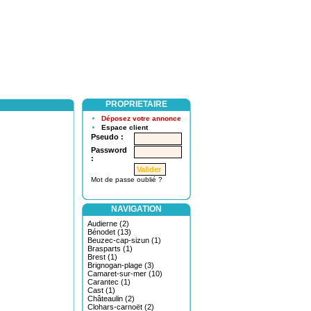
PROPRIETAIRE
Déposez votre annonce
Espace client
Pseudo :
Password
:
Mot de passe oublié ?
NAVIGATION
Audierne (2)
Bénodet (13)
Beuzec-cap-sizun (1)
Brasparts (1)
Brest (1)
Brignogan-plage (3)
Camaret-sur-mer (10)
Carantec (1)
Cast (1)
Châteaulin (2)
Clohars-carnoët (2)