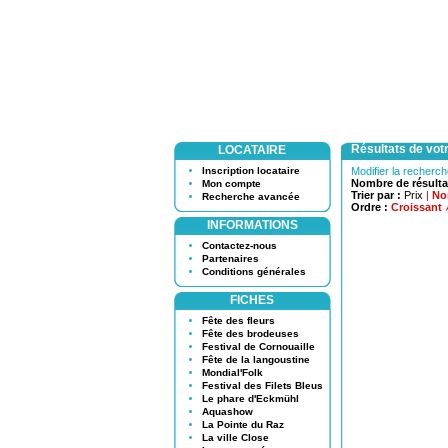
Résultats de vot
LOCATAIRE
Inscription locataire
Modifier la recherc
Nombre de résulta
Mon compte
Trier par :
Prix
|
No
Recherche avancée
Ordre :
Croissant
INFORMATIONS
Contactez-nous
Partenaires
Conditions générales
FICHES
Fête des fleurs
Fête des brodeuses
Festival de Cornouaille
Fête de la langoustine
Mondial'Folk
Festival des Filets Bleus
Le phare d'Eckmühl
Aquashow
La Pointe du Raz
La ville Close