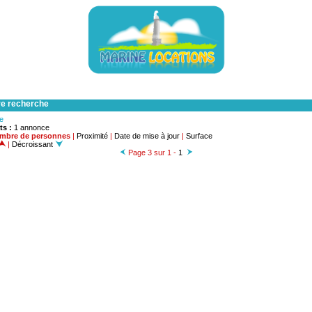
re recherche
he
ts :
1 annonce
mbre de personnes
|
Proximité
|
Date de mise à jour
|
Surface
|
Décroissant
Page 3 sur 1 -
1