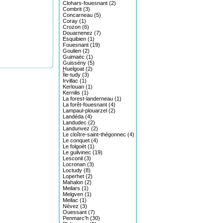
Clohars-fouesnant (2)
Combrit (3)
Concarneau (5)
Coray (1)
Crozon (6)
Douarnenez (7)
Esquibien (1)
Fouesnant (19)
Goulien (2)
Guimaëc (1)
Guissény (5)
Huelgoat (2)
Île-tudy (3)
Irvillac (1)
Kerlouan (1)
Kernilis (1)
La forest-landerneau (1)
La forêt-fouesnant (4)
Lampaul-plouarzel (2)
Landéda (4)
Landudec (2)
Landunvez (2)
Le cloître-saint-thégonnec (4)
Le conquet (4)
Le folgoët (1)
Le guilvinec (19)
Lesconil (3)
Locronan (3)
Loctudy (8)
Loperhet (2)
Mahalon (2)
Meilars (1)
Melgven (1)
Mellac (1)
Névez (3)
Ouessant (7)
Penmarc'h (30)