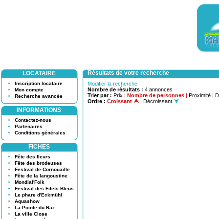
Résultats de votre recherche
LOCATAIRE
Inscription locataire
Modifier la recherche
Nombre de résultats :
4 annonces
Mon compte
Trier par :
Prix
|
Nombre de personnes
|
Proximité
|
D
Recherche avancée
Ordre :
Croissant
|
Décroissant
INFORMATIONS
Contactez-nous
Partenaires
Conditions générales
FICHES
Fête des fleurs
Fête des brodeuses
Festival de Cornouaille
Fête de la langoustine
Mondial'Folk
Festival des Filets Bleus
Le phare d'Eckmühl
Aquashow
La Pointe du Raz
La ville Close