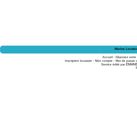
Marine Locatio
-
Accueil
Déposez votre
-
-
Inscription locataire
Mon compte
Mot de passe o
EMAN
Service édité par