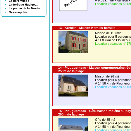
À 9.35 km de Plounéour-
Le port musée
Location vacances n° 18
La forêt de Huelgoat
La pointe de la Torche
Océanopolis
13 - Kernilis - Maison Kernilis-kernilis
Maison de 110 m2
Location pour 5 person
À 11.83 km de Plounéour
Location vacances n° 17
14 - Plouguerneau - Maison contemporaine,rég
250m de la plage
Maison de 96 m2
Location pour 6 person
À 14.58 km de Plounéour
Location vacances n° 15
15 - Plouguerneau - Gîte Maison molène au pa
250m de la plage
Gîte de 85 m2
Location pour 4 person
À 14.58 km de Plounéour
Location vacances n° 18