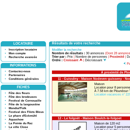
Résultats de votre recherche
LOCATAIRE
Inscription locataire
Modifier la recherche
Nombre de résultats :
30 annonces
(Dont 28 annonce
Mon compte
Trier par :
Prix
|
Nombre de personnes
|
Proximité
|
Da
Recherche avancée
Ordre :
Croissant
|
Décroissant
Pa
INFORMATIONS
Contactez-nous
À proximité de Plo
Partenaires
11 - Guissény - Maison Nodeven-guisseny - N
Conditions générales
Maison
FICHES
Location pour 8 person
À 7.58 km de Plounéour-
Fête des fleurs
Location vacances n° 22
Fête des brodeuses
Festival de Cornouaille
Fête de la langoustine
Mondial'Folk
Festival des Filets Bleus
Le phare d'Eckmühl
12 - Le folgoët - Maison Boulch-le-folgoet
Aquashow
La Pointe du Raz
Maison de 120 m2
Location pour 5 person
La ville Close