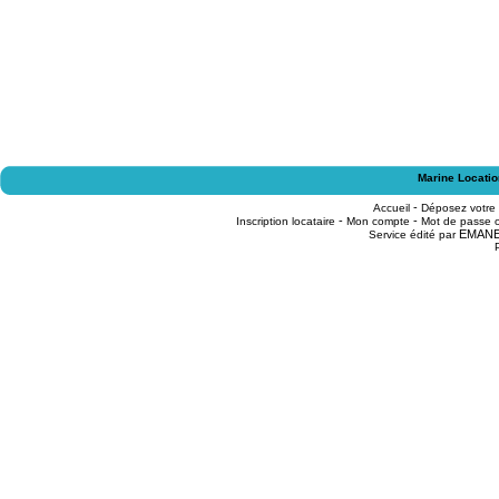
Marine Locatio
-
Accueil
Déposez votre
-
-
Inscription locataire
Mon compte
Mot de passe o
EMAN
Service édité par