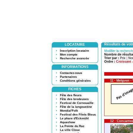
Résultats de vot
LOCATAIRE
Inscription locataire
Modifier la recherc
Nombre de résulta
Mon compte
Trier par :
Prix
|
No
Recherche avancée
Ordre :
Croissant
INFORMATIONS
Contactez-nous
Partenaires
11 - Melgven -
Conditions générales
FICHES
Fête des fleurs
Fête des brodeuses
Festival de Cornouaille
Fête de la langoustine
Mondial'Folk
Festival des Filets Bleus
Le phare d'Eckmühl
12 - Concarnea
Aquashow
La Pointe du Raz
La ville Close