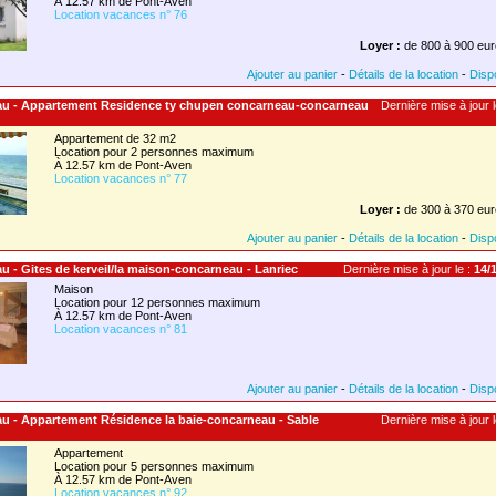
À 12.57 km de Pont-Aven
Location vacances n° 76
Loyer :
de 800 à 900 eur
Ajouter au panier
-
Détails de la location
-
Dispo
au - Appartement Residence ty chupen concarneau-concarneau
Dernière mise à jour l
Appartement de 32 m2
Location pour 2 personnes maximum
À 12.57 km de Pont-Aven
Location vacances n° 77
Loyer :
de 300 à 370 eur
Ajouter au panier
-
Détails de la location
-
Dispo
u - Gites de kerveil/la maison-concarneau - Lanriec
Dernière mise à jour le :
14/1
Maison
Location pour 12 personnes maximum
À 12.57 km de Pont-Aven
Location vacances n° 81
Ajouter au panier
-
Détails de la location
-
Dispo
au - Appartement Résidence la baie-concarneau - Sable
Dernière mise à jour l
Appartement
Location pour 5 personnes maximum
À 12.57 km de Pont-Aven
Location vacances n° 92