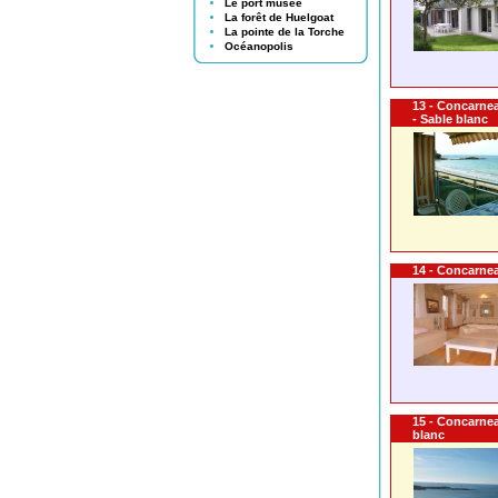
Le port musée
La forêt de Huelgoat
La pointe de la Torche
Océanopolis
13 - Concarne
- Sable blanc
14 - Concarnea
15 - Concarne
blanc