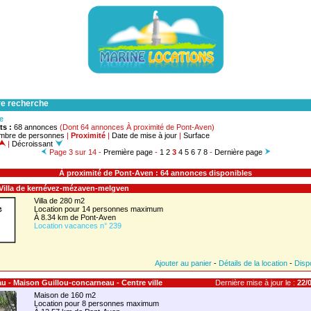
re recherche
he
ts :
68 annonces
(Dont 64 annonces À proximité de Pont-Aven)
mbre de personnes
|
Proximité
|
Date de mise à jour
|
Surface
|
Décroissant
Page 3 sur 14 -
Première page
-
1
2
3
4
5
6
7
8
-
Dernière page
À proximité de Pont-Aven : 64 annonces disponibles
 Villa de kernévez-mézaven-melgven
Villa de 280 m2
Location pour 14 personnes maximum
À 8.34 km de Pont-Aven
Location vacances n° 239
Ajouter au panier
-
Détails de la location
-
Dispo
u - Maison Guillou-concarneau - Centre ville
Dernière mise à jour le :
22/0
Maison de 160 m2
Location pour 8 personnes maximum