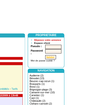
PROPRIETAIRE
Déposez votre annonce
Espace client
Pseudo :
Password
:
Mot de passe oublié ?
NAVIGATION
Audierne (2)
Bénodet (13)
Beuzec-cap-sizun (1)
Brasparts (1)
Brest (1)
nibilités
-
Tarifs
Brignogan-plage (3)
Camaret-sur-mer (10)
Carantec (1)
2/2009 à 13h48
Cast (1)
Châteaulin (2)
Clohars-carnoët (2)