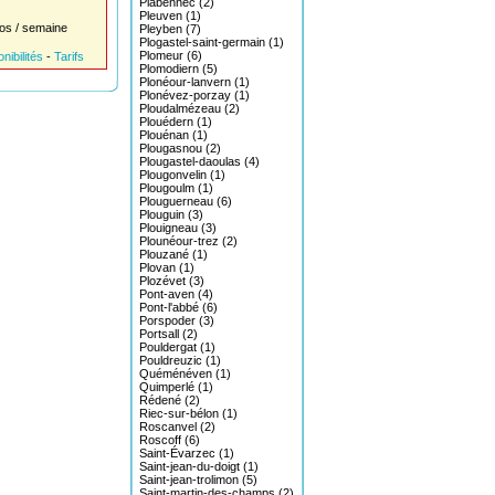
Plabennec (2)
Pleuven (1)
os / semaine
Pleyben (7)
Plogastel-saint-germain (1)
Plomeur (6)
nibilités
-
Tarifs
Plomodiern (5)
Plonéour-lanvern (1)
Plonévez-porzay (1)
Ploudalmézeau (2)
Plouédern (1)
Plouénan (1)
Plougasnou (2)
Plougastel-daoulas (4)
Plougonvelin (1)
Plougoulm (1)
Plouguerneau (6)
Plouguin (3)
Plouigneau (3)
Plounéour-trez (2)
Plouzané (1)
Plovan (1)
Plozévet (3)
Pont-aven (4)
Pont-l'abbé (6)
Porspoder (3)
Portsall (2)
Pouldergat (1)
Pouldreuzic (1)
Quéménéven (1)
Quimperlé (1)
Rédené (2)
Riec-sur-bélon (1)
Roscanvel (2)
Roscoff (6)
Saint-Évarzec (1)
Saint-jean-du-doigt (1)
Saint-jean-trolimon (5)
Saint-martin-des-champs (2)