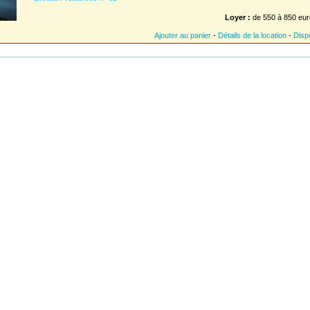
Loyer :
de 550 à 850 eur
Ajouter au panier
-
Détails de la location
-
Dispo