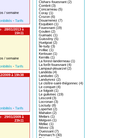
Clohars-fouesnant (2)
Combrit (3)
Concarneau (5)
os / semaine
Coray (1)
Crozon (6)
Douarnenez (7)
nibilités
-
Tarifs
Esquibien (1)
Fouesnant (19)
e :
28/01/2013 à
Goulien (2)
15h11
Guimaëc (1)
Guissény (5)
Huelgoat (2)
Île-tudy (3)
Irvillac (1)
Kerlouan (1)
Kernilis (1)
os / semaine
La forest-landerneau (1)
La forêt-fouesnant (4)
nibilités
-
Tarifs
Lampaul-plouarzel (2)
Landéda (4)
2/2009 à 19h38
Landudec (2)
Landunvez (2)
Le cloître-saint-thégonnec (4)
Le conquet (4)
Le folgoët (1)
Le guilvinec (19)
Lesconil (3)
Locronan (3)
Loctudy (8)
nibilités
-
Tarifs
Loperhet (2)
Mahalon (2)
Meilars (1)
e :
29/01/2009 à
Melgven (1)
23h11
Mellac (1)
Névez (3)
Ouessant (7)
Penmarc'h (30)