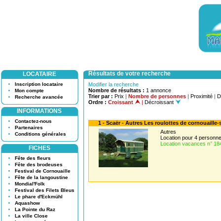
Résultats de votre recherche
LOCATAIRE
Inscription locataire
Modifier la recherche
Nombre de résultats :
1 annonce
Mon compte
Trier par :
Prix
|
Nombre de personnes
|
Proximité
|
D
Recherche avancée
Ordre :
Croissant
|
Décroissant
INFORMATIONS
Contactez-nous
1 - Scaër - Autres Les roulottes de cornouaille-
Partenaires
Autres
Conditions générales
Location pour 4 person
Location vacances n° 18
FICHES
Fête des fleurs
Fête des brodeuses
Festival de Cornouaille
Fête de la langoustine
Mondial'Folk
Festival des Filets Bleus
Le phare d'Eckmühl
Aquashow
La Pointe du Raz
La ville Close