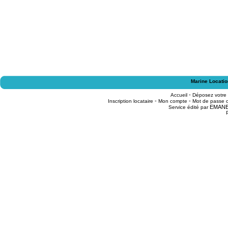
Marine Locatio
-
Accueil
Déposez votre
-
-
Inscription locataire
Mon compte
Mot de passe o
EMAN
Service édité par