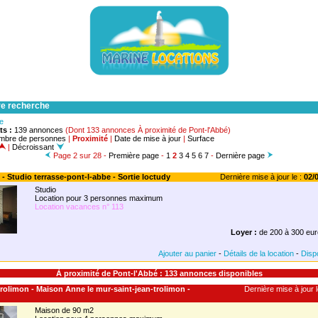
re recherche
he
ts :
139 annonces
(Dont 133 annonces À proximité de Pont-l'Abbé)
mbre de personnes
|
Proximité
|
Date de mise à jour
|
Surface
|
Décroissant
Page 2 sur 28 -
Première page
-
1
2
3
4
5
6
7
-
Dernière page
 - Studio terrasse-pont-l-abbe - Sortie loctudy
Dernière mise à jour le :
02/0
Studio
Location pour 3 personnes maximum
Location vacances n° 113
Loyer :
de 200 à 300 eur
Ajouter au panier
-
Détails de la location
-
Dispo
À proximité de Pont-l'Abbé : 133 annonces disponibles
-trolimon - Maison Anne le mur-saint-jean-trolimon -
Dernière mise à jour l
Maison de 90 m2