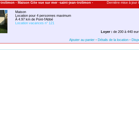
n-trolimon - Maison Gite vue sur mer -saint-jean-trolimon -
Dernière mise à jour l
Maison
Location pour 4 personnes maximum
À 4.97 km de Pont-l'Abbé
Location vacances n° 121
Loyer :
de 200 à 440 eur
Ajouter au panier
-
Détails de la location
-
Dispo