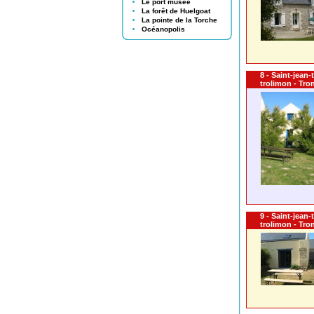
Le port musée
La forêt de Huelgoat
La pointe de la Torche
Océanopolis
8 - Saint-jean
trolimon - Tro
9 - Saint-jean
trolimon - Tro