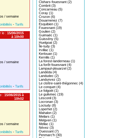
Clohars-fouesnant (2)
Combrit (3)
Concarneau (5)
Coray (1)
os / semaine
Crozon (6)
Douarnenez (7)
Esquibien (1)
nibilités
-
Tarifs
Fouesnant (19)
Goulien (2)
 le :
15/06/2015
Guimaëc (1)
à 10h00
Guissény (5)
Huelgoat (2)
Île-tudy (3)
Irvillac (1)
Kerlouan (1)
Kernilis (1)
La forest-landerneau (1)
os / semaine
La forêt-fouesnant (4)
Lampaul-plouarzel (2)
Landéda (4)
Landudec (2)
Landunvez (2)
Le cloître-saint-thégonnec (4)
nibilités
-
Tarifs
Le conquet (4)
Le folgoët (1)
Le guilvinec (19)
e :
15/06/2015 à
Lesconil (3)
10h02
Locronan (3)
Loctudy (8)
Loperhet (2)
Mahalon (2)
Meilars (1)
Melgven (1)
os / semaine
Mellac (1)
Névez (3)
Ouessant (7)
nibilités
-
Tarifs
Penmarc'h (30)