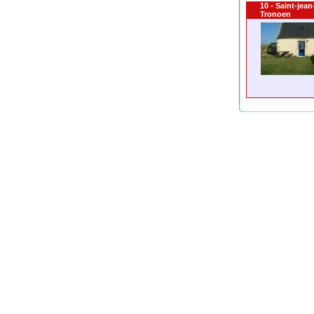
10 - Saint-jea
Tronoen