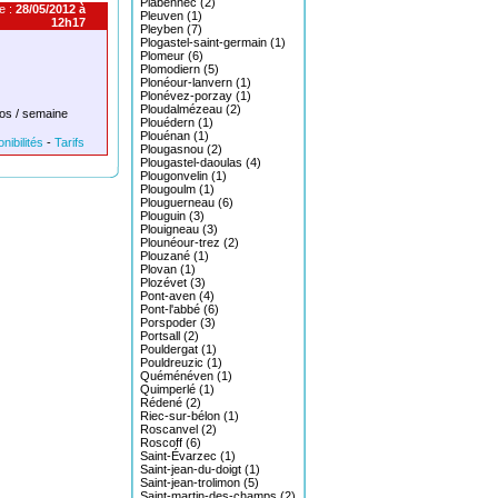
Plabennec (2)
e :
28/05/2012 à
Pleuven (1)
12h17
Pleyben (7)
Plogastel-saint-germain (1)
Plomeur (6)
Plomodiern (5)
Plonéour-lanvern (1)
Plonévez-porzay (1)
Ploudalmézeau (2)
os / semaine
Plouédern (1)
Plouénan (1)
nibilités
-
Tarifs
Plougasnou (2)
Plougastel-daoulas (4)
Plougonvelin (1)
Plougoulm (1)
Plouguerneau (6)
Plouguin (3)
Plouigneau (3)
Plounéour-trez (2)
Plouzané (1)
Plovan (1)
Plozévet (3)
Pont-aven (4)
Pont-l'abbé (6)
Porspoder (3)
Portsall (2)
Pouldergat (1)
Pouldreuzic (1)
Quéménéven (1)
Quimperlé (1)
Rédené (2)
Riec-sur-bélon (1)
Roscanvel (2)
Roscoff (6)
Saint-Évarzec (1)
Saint-jean-du-doigt (1)
Saint-jean-trolimon (5)
Saint-martin-des-champs (2)