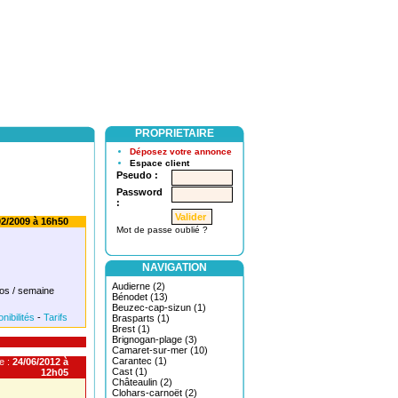
PROPRIETAIRE
Déposez votre annonce
Espace client
Pseudo :
Password
:
2/2009 à 16h50
Mot de passe oublié ?
NAVIGATION
Audierne (2)
os / semaine
Bénodet (13)
Beuzec-cap-sizun (1)
nibilités
-
Tarifs
Brasparts (1)
Brest (1)
Brignogan-plage (3)
Camaret-sur-mer (10)
Carantec (1)
e :
24/06/2012 à
Cast (1)
12h05
Châteaulin (2)
Clohars-carnoët (2)