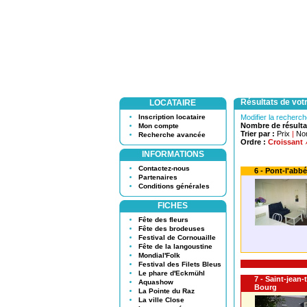
Résultats de vot
LOCATAIRE
Inscription locataire
Modifier la recherc
Nombre de résulta
Mon compte
Trier par :
Prix
|
No
Recherche avancée
Ordre :
Croissant
INFORMATIONS
Contactez-nous
6 - Pont-l'abbé
Partenaires
Conditions générales
FICHES
Fête des fleurs
Fête des brodeuses
Festival de Cornouaille
Fête de la langoustine
Mondial'Folk
Festival des Filets Bleus
Le phare d'Eckmühl
7 - Saint-jean
Aquashow
Bourg
La Pointe du Raz
La ville Close