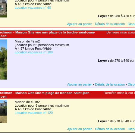
Location pour 4 personnes maximum
À 4.97 km de Pont-l'Abbé
Location vacances n° 60
Loyer :
de 280 à 420 eur
Ajouter au panier
-
Détails de la location
-
Dispo
-trolimon - Maison Gîte vue mer plage de la torche-saint-jean-
Dernière mise à jour
noen
Maison de 49 m2
Location pour 6 personnes maximum
À 4.97 km de Pont-l'Abbé
Location vacances n° 109
Loyer :
de 270 à 540 eur
Ajouter au panier
-
Détails de la location
-
Dispo
-trolimon - Maison Gite 500 m plage de tronoen-saint-jean-
Dernière mise à jour l
noen
Maison de 49 m2
Location pour 6 personnes maximum
À 4.97 km de Pont-l'Abbé
Location vacances n° 120
Loyer :
de 270 à 540 eur
Ajouter au panier
-
Détails de la location
-
Dispo