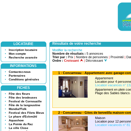
Résultats de votre recherche
LOCATAIRE
Inscription locataire
Modifier la recherche
Nombre de résultats :
5 annonces
Mon compte
Trier par :
Prix
|
Nombre de personnes
|
Proximité
|
Dat
Recherche avancée
Ordre :
Croissant
|
Décroissant
INFORMATIONS
Contactez-nous
1 - Concarneau - Appartement avec garage-conc
Partenaires
Appartement
Conditions générales
Location pour 4 person
Location vacances n° 13
FICHES
Appartement en plein coeu
Plage des Sables blancs
Fête des fleurs
Fête des brodeuses
Festival de Cornouaille
Fête de la langoustine
Mondial'Folk
2 - Concarneau - Gites de kerveil/la maison-co
Festival des Filets Bleus
Le phare d'Eckmühl
Maison
Aquashow
Location pour 12 perso
La Pointe du Raz
Location vacances n° 81
La ville Close