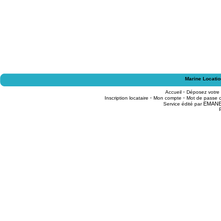
Marine Locatio
-
Accueil
Déposez votre
-
-
Inscription locataire
Mon compte
Mot de passe o
EMAN
Service édité par