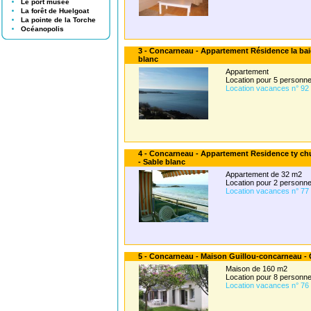
Le port musée
La forêt de Huelgoat
La pointe de la Torche
Océanopolis
3 - Concarneau - Appartement Résidence la bai
blanc
Appartement
Location pour 5 person
Location vacances n° 92
4 - Concarneau - Appartement Residence ty c
- Sable blanc
Appartement de 32 m2
Location pour 2 person
Location vacances n° 77
5 - Concarneau - Maison Guillou-concarneau - C
Maison de 160 m2
Location pour 8 person
Location vacances n° 76