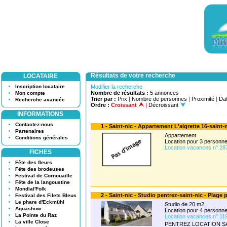
Résultats de votre recherche
LOCATAIRE
Inscription locataire
Modifier la recherche
Nombre de résultats :
5 annonces
Mon compte
Trier par :
Prix
|
Nombre de personnes
|
Proximité
|
Dat
Recherche avancée
Ordre :
Croissant
|
Décroissant
INFORMATIONS
Contactez-nous
1 - Saint-nic - Appartement L'aigrette 16-saint-
Partenaires
Appartement
Conditions générales
Location pour 3 person
Location vacances n° 28
FICHES
Fête des fleurs
Fête des brodeuses
Festival de Cornouaille
Fête de la langoustine
Mondial'Folk
2 - Saint-nic - Studio pentrez-saint-nic - Plage 
Festival des Filets Bleus
Le phare d'Eckmühl
Studio de 20 m2
Aquashow
Location pour 4 person
La Pointe du Raz
Location vacances n° 11
La ville Close
PENTREZ LOCATION S