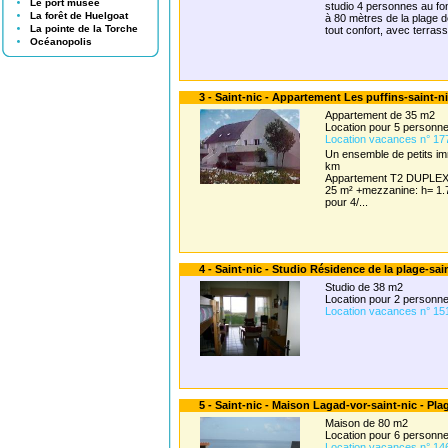
Le port musée
studio 4 personnes au fo
La forêt de Huelgoat
à 80 mètres de la plage 
La pointe de la Torche
tout confort, avec terrasse
Océanopolis
3 - Saint-nic - Appartement Les puffins-saint-n
Appartement de 35 m2
Location pour 5 person
Location vacances n° 17
Un ensemble de petits imm
km
Appartement T2 DUPLE
25 m² +mezzanine: h= 1.
pour 4/...
4 - Saint-nic - Studio Résidence de la plage-sai
Studio de 38 m2
Location pour 2 person
Location vacances n° 15
5 - Saint-nic - Maison Lagad-vor-saint-nic - Pla
Maison de 80 m2
Location pour 6 person
Location vacances n° 14