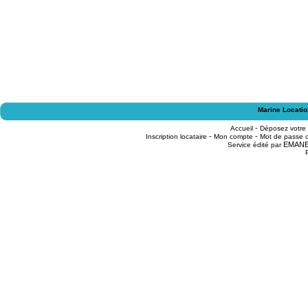
Marine Locatio
-
Accueil
Déposez votre
-
-
Inscription locataire
Mon compte
Mot de passe o
EMAN
Service édité par