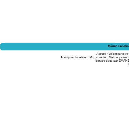
Marine Locatio
-
Accueil
Déposez votre
-
-
Inscription locataire
Mon compte
Mot de passe o
EMAN
Service édité par