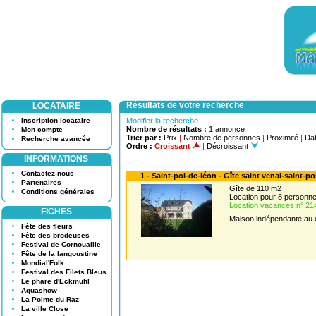
Résultats de votre recherche
LOCATAIRE
Inscription locataire
Modifier la recherche
Nombre de résultats :
1 annonce
Mon compte
Trier par :
Prix
|
Nombre de personnes
|
Proximité
|
Dat
Recherche avancée
Ordre :
Croissant
|
Décroissant
INFORMATIONS
Contactez-nous
1 - Saint-pol-de-léon - Gîte saint venal-saint-p
Partenaires
Gîte de 110 m2
Conditions générales
Location pour 8 person
Location vacances n° 21
FICHES
Maison indépendante au c
Fête des fleurs
Fête des brodeuses
Festival de Cornouaille
Fête de la langoustine
Mondial'Folk
Festival des Filets Bleus
Le phare d'Eckmühl
Aquashow
La Pointe du Raz
La ville Close