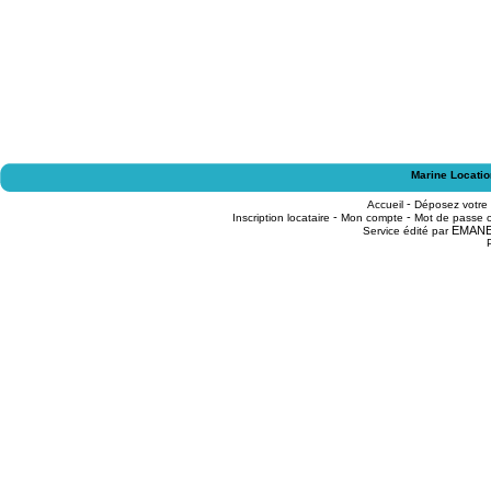
Marine Locatio
-
Accueil
Déposez votre
-
-
Inscription locataire
Mon compte
Mot de passe o
EMAN
Service édité par