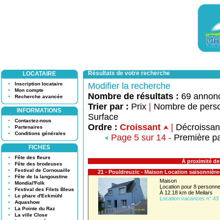
Résultats de votre recherche
LOCATAIRE
Inscription locataire
Modifier la recherche
Mon compte
Nombre de résultats :
69 annon
Recherche avancée
Trier par :
Prix
|
Nombre de pers
INFORMATIONS
Surface
Contactez-nous
Ordre :
Croissant
|
Décroissa
Partenaires
Conditions générales
Page 5 sur 14 -
Première p
FICHES
Fête des fleurs
À proximité de
Fête des brodeuses
Festival de Cornouaille
21 - Pouldreuzic - Maison Location saisonnièr
Fête de la langoustine
Maison
Mondial'Folk
Location pour 8 person
Festival des Filets Bleus
À 12.18 km de Meilars
Le phare d'Eckmühl
Location vacances n° 43
Aquashow
La Pointe du Raz
La ville Close