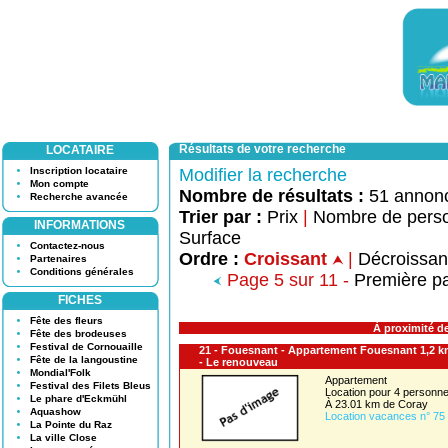
Résultats de votre recherche
LOCATAIRE
Inscription locataire
Modifier la recherche
Mon compte
Nombre de résultats :
51 annon
Recherche avancée
Trier par :
Prix
|
Nombre de pers
INFORMATIONS
Surface
Contactez-nous
Ordre :
Croissant
|
Décroissa
Partenaires
Conditions générales
Page 5 sur 11 -
Première p
FICHES
Fête des fleurs
À proximité d
Fête des brodeuses
Festival de Cornouaille
21 - Fouesnant - Appartement Fouesnant 1,2 k
Fête de la langoustine
- Le renouveau
Mondial'Folk
Appartement
Festival des Filets Bleus
Location pour 4 person
Le phare d'Eckmühl
À 23.01 km de Coray
Aquashow
Location vacances n° 75
La Pointe du Raz
La ville Close