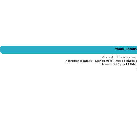
Marine Locatio
-
Accueil
Déposez votre
-
-
Inscription locataire
Mon compte
Mot de passe o
EMAN
Service édité par