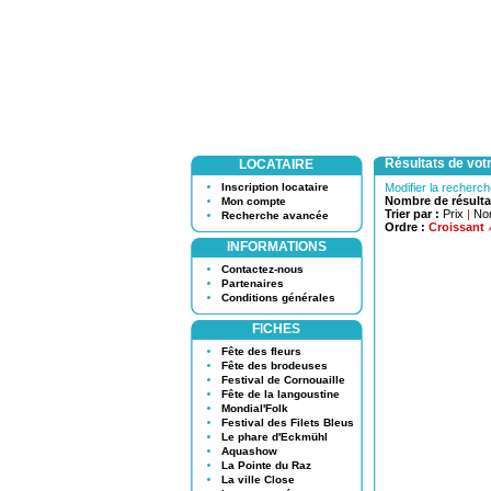
Résultats de vot
LOCATAIRE
Inscription locataire
Modifier la recherc
Nombre de résulta
Mon compte
Trier par :
Prix
|
No
Recherche avancée
Ordre :
Croissant
INFORMATIONS
Contactez-nous
Partenaires
Conditions générales
FICHES
Fête des fleurs
Fête des brodeuses
Festival de Cornouaille
Fête de la langoustine
Mondial'Folk
Festival des Filets Bleus
Le phare d'Eckmühl
Aquashow
La Pointe du Raz
La ville Close