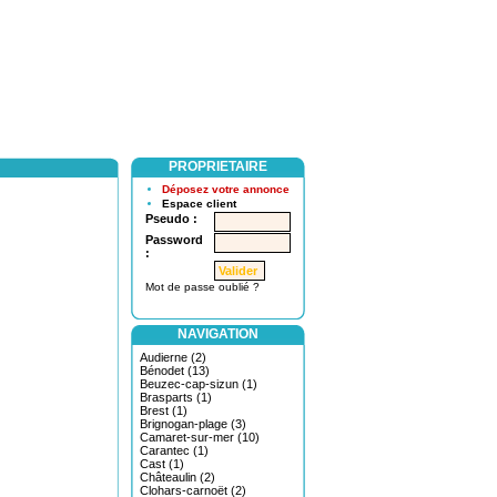
PROPRIETAIRE
Déposez votre annonce
Espace client
Pseudo :
Password
:
Mot de passe oublié ?
NAVIGATION
Audierne (2)
Bénodet (13)
Beuzec-cap-sizun (1)
Brasparts (1)
Brest (1)
Brignogan-plage (3)
Camaret-sur-mer (10)
Carantec (1)
Cast (1)
Châteaulin (2)
Clohars-carnoët (2)