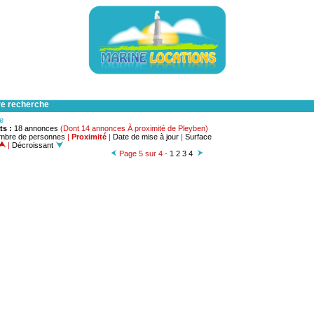
re recherche
he
ts :
18 annonces
(Dont 14 annonces À proximité de Pleyben)
mbre de personnes
|
Proximité
|
Date de mise à jour
|
Surface
|
Décroissant
Page 5 sur 4 -
1
2
3
4