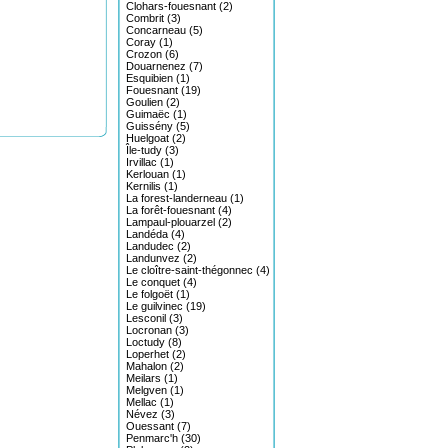
Clohars-fouesnant (2)
Combrit (3)
Concarneau (5)
Coray (1)
Crozon (6)
Douarnenez (7)
Esquibien (1)
Fouesnant (19)
Goulien (2)
Guimaëc (1)
Guissény (5)
Huelgoat (2)
Île-tudy (3)
Irvillac (1)
Kerlouan (1)
Kernilis (1)
La forest-landerneau (1)
La forêt-fouesnant (4)
Lampaul-plouarzel (2)
Landéda (4)
Landudec (2)
Landunvez (2)
Le cloître-saint-thégonnec (4)
Le conquet (4)
Le folgoët (1)
Le guilvinec (19)
Lesconil (3)
Locronan (3)
Loctudy (8)
Loperhet (2)
Mahalon (2)
Meilars (1)
Melgven (1)
Mellac (1)
Névez (3)
Ouessant (7)
Penmarc'h (30)