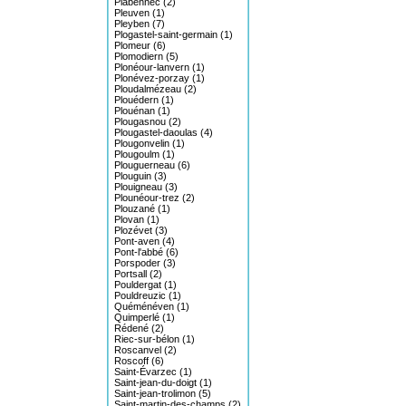
Plabennec (2)
Pleuven (1)
Pleyben (7)
Plogastel-saint-germain (1)
Plomeur (6)
Plomodiern (5)
Plonéour-lanvern (1)
Plonévez-porzay (1)
Ploudalmézeau (2)
Plouédern (1)
Plouénan (1)
Plougasnou (2)
Plougastel-daoulas (4)
Plougonvelin (1)
Plougoulm (1)
Plouguerneau (6)
Plouguin (3)
Plouigneau (3)
Plounéour-trez (2)
Plouzané (1)
Plovan (1)
Plozévet (3)
Pont-aven (4)
Pont-l'abbé (6)
Porspoder (3)
Portsall (2)
Pouldergat (1)
Pouldreuzic (1)
Quéménéven (1)
Quimperlé (1)
Rédené (2)
Riec-sur-bélon (1)
Roscanvel (2)
Roscoff (6)
Saint-Évarzec (1)
Saint-jean-du-doigt (1)
Saint-jean-trolimon (5)
Saint-martin-des-champs (2)