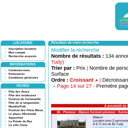
Résultats de votre recherche
LOCATAIRE
Inscription locataire
Modifier la recherche
Mon compte
Nombre de résultats :
134 anno
Recherche avancée
Tudy)
INFORMATIONS
Trier par :
Prix
|
Nombre de pers
Contactez-nous
Surface
Partenaires
Conditions générales
Ordre :
Croissant
|
Décroissa
Page 14 sur 27 -
Première pag
FICHES
Fête des fleurs
Fête des brodeuses
Festival de Cornouaille
Fête de la langoustine
À proximité de 
Mondial'Folk
Festival des Filets Bleus
66 - Plomeur - Maison Kermeil-plomeur - Kerme
Le phare d'Eckmühl
Maison
Aquashow
Location pour 5 person
La Pointe du Raz
À 8.71 km de Île-Tudy
La ville Close
Location vacances n° 21