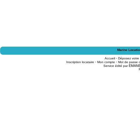
Marine Locatio
-
Accueil
Déposez votre
-
-
Inscription locataire
Mon compte
Mot de passe o
EMAN
Service édité par