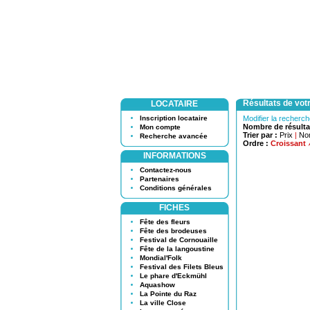
Résultats de vot
LOCATAIRE
Inscription locataire
Modifier la recherc
Nombre de résulta
Mon compte
Trier par :
Prix
|
No
Recherche avancée
Ordre :
Croissant
INFORMATIONS
Contactez-nous
Partenaires
Conditions générales
FICHES
Fête des fleurs
Fête des brodeuses
Festival de Cornouaille
Fête de la langoustine
Mondial'Folk
Festival des Filets Bleus
Le phare d'Eckmühl
Aquashow
La Pointe du Raz
La ville Close