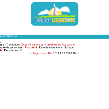
re recherche
he
ts :
47 annonces
(Dont 45 annonces À proximité de Roscanvel)
mbre de personnes
|
Proximité
|
Date de mise à jour
|
Surface
|
Décroissant
Page 14 sur 10 -
1
2
3
4
5
6
7
8
9
10