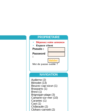
PROPRIETAIRE
Déposez votre annonce
Espace client
Pseudo :
Password
:
Mot de passe oublié ?
NAVIGATION
Audierne (2)
Bénodet (13)
Beuzec-cap-sizun (1)
Brasparts (1)
Brest (1)
Brignogan-plage (3)
Camaret-sur-mer (10)
Carantec (1)
Cast (1)
Châteaulin (2)
Clohars-carnoët (2)