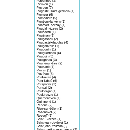
Plabennec (2)
Pleuven (1)
Pleyben (7)
Plogastel-saint-germain (1)
Plomeur (6)
Plomodiern (5)
Plonéour-lanvern (1)
Plonévez-porzay (1)
Ploudalmézeau (2)
Plouédern (1)
Plouénan (1)
Plougasnou (2)
Plougastel-daoulas (4)
Plougonvelin (1)
Plougoulm (1)
Plouguerneau (6)
Plouguin (3)
Plouigneau (3)
Plounéour-trez (2)
Plouzané (1)
Plovan (1)
Plozévet (3)
Pont-aven (4)
Pont-l'abbé (6)
Porspoder (3)
Portsall (2)
Pouldergat (1)
Pouldreuzic (1)
Quéménéven (1)
Quimperlé (1)
Rédené (2)
Riec-sur-bélon (1)
Roscanvel (2)
Roscoff (6)
Saint-Évarzec (1)
Saint-jean-du-doigt (1)
Saint-jean-trolimon (5)
Saint-martin-des-champs (2)