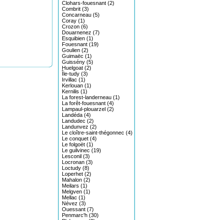
Clohars-fouesnant (2)
Combrit (3)
Concarneau (5)
Coray (1)
Crozon (6)
Douarnenez (7)
Esquibien (1)
Fouesnant (19)
Goulien (2)
Guimaëc (1)
Guissény (5)
Huelgoat (2)
Île-tudy (3)
Irvillac (1)
Kerlouan (1)
Kernilis (1)
La forest-landerneau (1)
La forêt-fouesnant (4)
Lampaul-plouarzel (2)
Landéda (4)
Landudec (2)
Landunvez (2)
Le cloître-saint-thégonnec (4)
Le conquet (4)
Le folgoët (1)
Le guilvinec (19)
Lesconil (3)
Locronan (3)
Loctudy (8)
Loperhet (2)
Mahalon (2)
Meilars (1)
Melgven (1)
Mellac (1)
Névez (3)
Ouessant (7)
Penmarc'h (30)